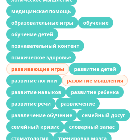
медицинская помощь
образовательные игры
обучение
обучение детей
познавательный контент
психическое здоровье
развивающие игры
развитие детей
развитие логики
развитие мышления
развитие навыков
развитие ребенка
развитие речи
развлечение
развлечение обучение
семейный досуг
семейный кризис
словарный запас
стоматология
тренировка мозга