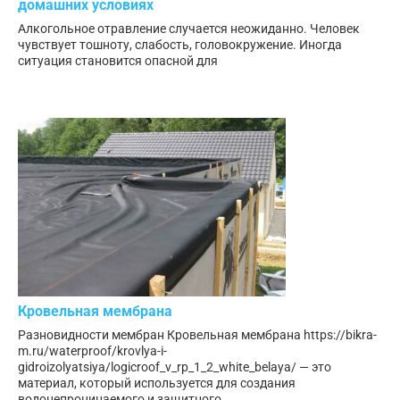
домашних условиях
Алкогольное отравление случается неожиданно. Человек
чувствует тошноту, слабость, головокружение. Иногда
ситуация становится опасной для
Кровельная мембрана
Разновидности мембран Кровельная мембрана https://bikra-
m.ru/waterproof/krovlya-i-
gidroizolyatsiya/logicroof_v_rp_1_2_white_belaya/ — это
материал, который используется для создания
водонепроницаемого и защитного