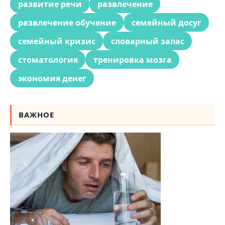
развитие речи
развлечение
развлечение обучение
семейный досуг
семейный кризис
словарный запас
стоматология
тренировка мозга
экономия денег
ВАЖНОЕ