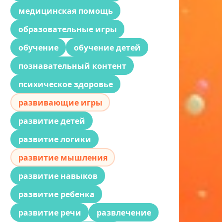
медицинская помощь
образовательные игры
обучение
обучение детей
познавательный контент
психическое здоровье
развивающие игры
развитие детей
развитие логики
развитие мышления
развитие навыков
развитие ребенка
развитие речи
развлечение