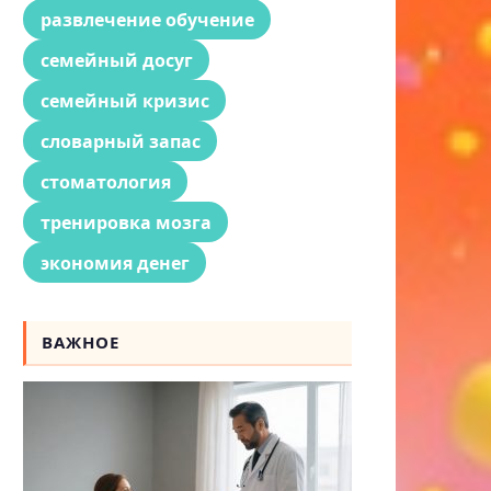
развлечение обучение
семейный досуг
семейный кризис
словарный запас
стоматология
тренировка мозга
экономия денег
ВАЖНОЕ