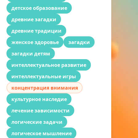
детское образование
древние загадки
древние традиции
женское здоровье
загадки
загадки детям
интеллектуальное развитие
интеллектуальные игры
концентрация внимания
культурное наследие
лечение зависимости
логические задачи
логическое мышление