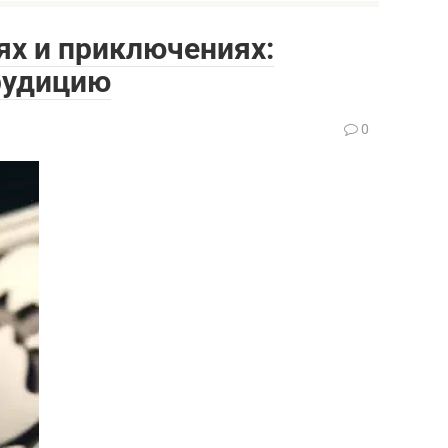
ях и приключениях:
рудицию
0