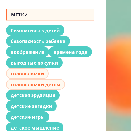
МЕТКИ
безопасность детей
безопасность ребенка
воображение
времена года
выгодные покупки
головоломки
головоломки детям
детская эрудиция
детские загадки
детские игры
детское мышление