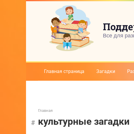
Перейти
к
контенту
Подде
Все для раз
Главная страница
Загадки
Ра
Главная
культурные загадки