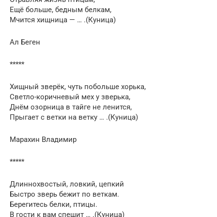
Ещё больше, бедным белкам,
Мчится хищница — … .(Куница)
Ал Беген
*****
Хищный зверёк, чуть побольше хорька,
Светло-коричневый мех у зверька,
Днём озорница в тайге не ленится,
Прыгает с ветки на ветку … .(Куница)
Марахин Владимир
*****
Длиннохвостый, ловкий, цепкий
Быстро зверь бежит по веткам.
Берегитесь белки, птицы.
В гости к вам спешит … .(Куница)