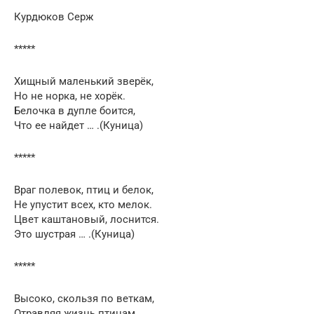
Курдюков Серж
*****
Хищный маленький зверёк,
Но не норка, не хорёк.
Белочка в дупле боится,
Что ее найдет … .(Куница)
*****
Враг полевок, птиц и белок,
Не упустит всех, кто мелок.
Цвет каштановый, лоснится.
Это шустрая … .(Куница)
*****
Высоко, скользя по веткам,
Отравляя жизнь птицам,