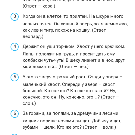
(Ответ — коза.)
Когда он в клетке, то приятен. На шкуре много
черных пятен. Он хищный зверь, хотя немножко,
как лев и тигр, похож на кошку. (Ответ —
леопард.)
Держит он уши торчком. Хвост у него крючком.
Лапы положит на грудь, и просит дать ему
колбаски чуть-чуть! В щеку лизнет и в нос, друг
мой лохматый… (Ответ — пес.)
У этого зверя огромный рост. Сзади у зверя –
маленький хвост. Спереди у зверя – хвост
большой. Кто же это? Кто же это такой? Ну,
конечно, это он! Ну, конечно, это …? (Ответ —
слон.)
За горами, за полями, за дремучими лесами
хищник-ворище ночами рыщет. Добычу ищет,
зубами – щелк. Кто же это? (Ответ — волк.)