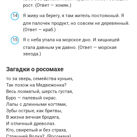
рост. (Ответ — хомяк.)
Я живу на берегу, я там житель постоянный. Я
для палочек продукт, но совсем не деревянный.
(Ответ — краб.)
Я с неба упала на морское дно. И хищницей
стала давным уж давно. (Ответ — морская
звезда.)
Загадки о росомахе
то за зверь, семейства куньих,
Так похож на Медвежонка?
Весь лохматый, шерсть густая,
Буро — палевый окрас.
Лапы с длинными когтями,
Зубы острые, как бритвы,
В жизни вечная бродяга,
И отличный древолаз.
Кто, свирепый и без страха,
Страшней Волка?..(Росомаха)