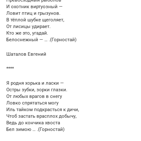
Превосходный рыболов
И охотник виртуозный —
Ловит птиц и грызунов.
В тёплой шубке щеголяет,
От лисицы удирает.
Кто же это, угадай.
Белоснежный — … .(Горностай)
Шаталов Евгений
****
Я родня хорька и ласки —
Остры зубки, зорки глазки.
От любых врагов в снегу
Ловко спрятаться могу
Иль тайком подкрасться к дичи,
Чтоб застать врасплох добычу,
Ведь до кончика хвоста
Бел зимою … .(Горностай)