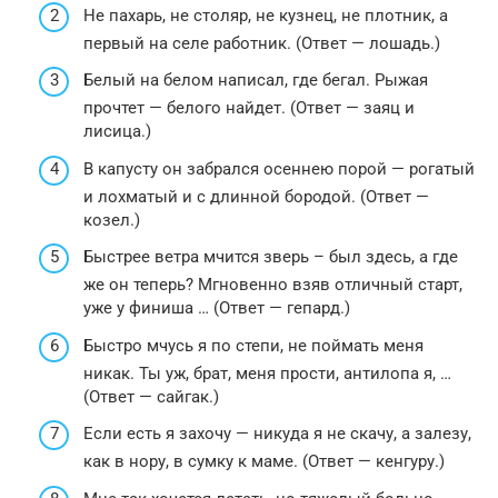
Не пахарь, не столяр, не кузнец, не плотник, а
первый на селе работник. (Ответ — лошадь.)
Белый на белом написал, где бегал. Рыжая
прочтет — белого найдет. (Ответ — заяц и
лисица.)
В капусту он забрался осеннею порой — рогатый
и лохматый и с длинной бородой. (Ответ —
козел.)
Быстрее ветра мчится зверь – был здесь, а где
же он теперь? Мгновенно взяв отличный старт,
уже у финиша … (Ответ — гепард.)
Быстро мчусь я по степи, не поймать меня
никак. Ты уж, брат, меня прости, антилопа я, …
(Ответ — сайгак.)
Если есть я захочу — никуда я не скачу, а залезу,
как в нору, в сумку к маме. (Ответ — кенгуру.)