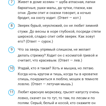
Живет в доме хозяин — шуба атласная, лапки
бархатные, ушки малы, да чутки, глазки, как
огни. Днем спит и сказки говорит, а ночью
бродит, на охоту ходит. (Ответ — кот.)
Зверек бурый, неуклюжий, он не любит зимней
стужи. До весны в норе глубокой, посреди степи
широкой, сладко спит себе зверек. Как зовут
его? (Ответ — сурок.)
Что за зверь упрямый слишком, не желает
делать стрижку? Ходит он с косматой гривой и
считает, что красивым. (Ответ — лев.)
Угадай, кто я такая? Хоть и мышка, но летаю.
Когда ночь кругом и тишь, когда ты в кроватке
спишь, покружиться я люблю, мошек в темноте
ловлю. (Ответ — летучая мышь.)
Любит красную морковку, грызет капусту очень
ловко, скачет он то тут, то там, по лесам и по
полям. Серый, белый и косой, кто скажите он