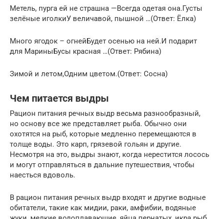
Метель, пурга ей не страшна —Всегда одетая она.Густы
зелёные иголкиУ величавой, пышной …(Ответ: Ёлка)
Много ягодок – огнейБудет осенью на ней.И подарит
для МариныБусы красная …(Ответ: Рябина)
Зимой и летом,Одним цветом.(Ответ: Сосна)
Чем питается выдры
Рацион питания речных выдр весьма разнообразный,
но основу все же представляет рыба. Обычно они
охотятся на рыб, которые медленно перемещаются в
толще воды. Это карп, грязевой гольян и другие.
Несмотря на это, выдры знают, когда нерестится лосось
и могут отправляться в дальние путешествия, чтобы
наесться вдоволь.
В рацион питания речных выдр входят и другие водные
обитатели, такие как мидии, раки, амфибии, водяные
жуки, мелкие водоплавающие, яйца пернатых, икра рыб,