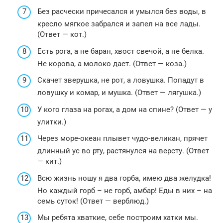
Без расчески причесался и умылся без воды, в
кресло мягкое забрался и запел на все лады.
(Ответ — кот.)
Есть рога, а не баран, хвост свечой, а не белка.
Не корова, а молоко дает. (Ответ — коза.)
Скачет зверушка, не рот, а ловушка. Попадут в
ловушку и комар, и мушка. (Ответ — лягушка.)
У кого глаза на рогах, а дом на спине? (Ответ — у
улитки.)
Через море-океан плывет чудо-великан, прячет
длинный ус во рту, растянулся на версту. (Ответ
— кит.)
Всю жизнь ношу я два горба, имею два желудка!
Но каждый горб – не горб, амбар! Еды в них – на
семь суток! (Ответ — верблюд.)
Мы ребята хваткие, себе построим хатки мы.