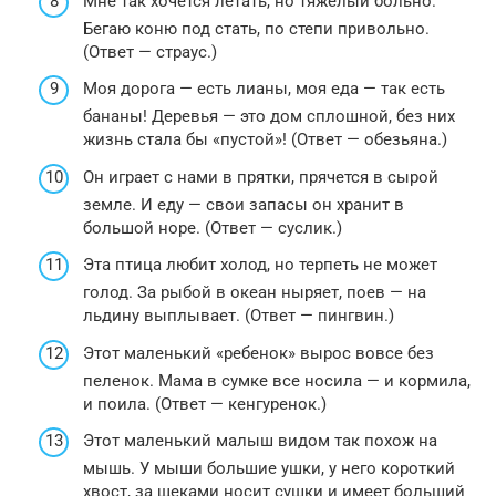
Мне так хочется летать, но тяжелый больно.
Бегаю коню под стать, по степи привольно.
(Ответ — страус.)
Моя дорога — есть лианы, моя еда — так есть
бананы! Деревья — это дом сплошной, без них
жизнь стала бы «пустой»! (Ответ — обезьяна.)
Он играет с нами в прятки, прячется в сырой
земле. И еду — свои запасы он хранит в
большой норе. (Ответ — суслик.)
Эта птица любит холод, но терпеть не может
голод. За рыбой в океан ныряет, поев — на
льдину выплывает. (Ответ — пингвин.)
Этот маленький «ребенок» вырос вовсе без
пеленок. Мама в сумке все носила — и кормила,
и поила. (Ответ — кенгуренок.)
Этот маленький малыш видом так похож на
мышь. У мыши большие ушки, у него короткий
хвост, за щеками носит сушки и имеет больший