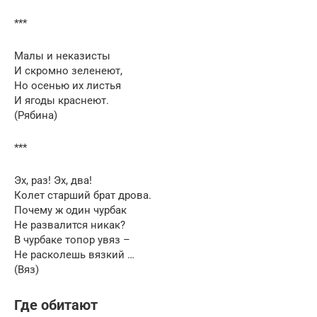
***
Малы и неказисты
И скромно зеленеют,
Но осенью их листья
И ягоды краснеют.
(Рябина)
***
Эх, раз! Эх, два!
Колет старший брат дрова.
Почему ж один чурбак
Не развалится никак?
В чурбаке топор увяз –
Не расколешь вязкий …
(Вяз)
Где обитают