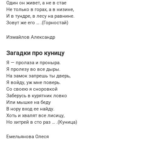
Один он живет, а не в стае
Не только в горах, а в низине,
И в тундре, в лесу на равнине.
Зовут же его … .(Горностай)
Измайлов Александр
Загадки про куницу
Я — пролаза и проныра.
Я пролезу во все дыры.
На замок запрешь ты дверь,
Я войду, уж мне поверь.
Со своею я сноровкой
Заберусь в курятник ловко
Или мышке на беду
В нору вход ее найду.
Хоть и хвалят все лисицу,
Но хитрей в сто раз … .(Куница)
Емельянова Олеся