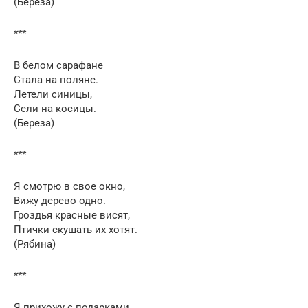
(Берёза)
***
В белом сарафане
Стала на поляне.
Летели синицы,
Сели на косицы.
(Береза)
***
Я смотрю в свое окно,
Вижу дерево одно.
Гроздья красные висят,
Птички скушать их хотят.
(Рябина)
***
Я прихожу с подарками,