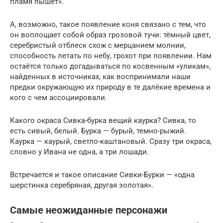
пламя пышет».
А, возможно, такое появление коня связано с тем, что
он воплощает собой образ грозовой тучи: тёмный цвет,
серебристый отблеск схож с мерцанием молнии,
способность летать по небу, грохот при появлении. Нам
остаётся только догадываться по косвенным «уликам»,
найденных в источниках, как воспринимали наши
предки окружающую их природу в те далёкие времена и
кого с чем ассоциировали.
Какого окраса Сивка-бурка вещий каурка? Сивка, то
есть сивый, белый. Бурка — бурый, темно-рыжий.
Каурка — каурый, светло-каштановый. Сразу три окраса,
словно у Ивана не одна, а три лошади.
Встречается и такое описание Сивки-Бурки — «одна
шерстинка серебряная, другая золотая».
Самые неожиданные персонажи