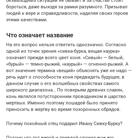
безвыходных ситуаций не бывает и за счастье стоит
бороться, даже выходя за рамки разумного. Призывал
людей к вере и справедливости, наделяя своих героев
этими качествами.
Что означает название
На это вопрос нельзя ответить однозначно. Согласно
одной из точек зрения «сивка-бурка, вещая каурка»
означает прежде всего цвет коня. «Сивый» — белый,
«бурый» — темно-рыжий, «каурый» — огненно-рыжий. А
вот значение термина «вещий» объяснять уже не надо —
речь идет о способности коня предвидеть будущее, в
данном случае о его волшебных свойствах самого
широкого диапазона… По поверьям древних славян,
конь являлся потусторонним проводником в царство
мертвых. Именно поэтому лошадей было принято
приносить в жертву во время похоронных обрядов.
Почему покойный отец подарил Ивану Сивку-Бурку?
Потому что тот верой и правдой служил еще его