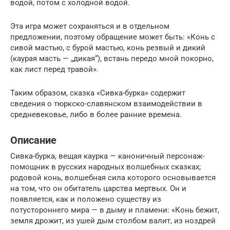
водой, потом с холодной водой.
Эта игра может сохраняться и в отдельном
предложении, поэтому обращение может быть: «Конь с
сивой мастью, с бурой мастью, конь резвый и дикий
(каурая масть — „дикая“), встань передо мной покорно,
как лист перед травой».
Таким образом, сказка «Сивка-бурка» содержит
сведения о тюркско-славянском взаимодействии в
средневековье, либо в более ранние времена.
Описание
Сивка-бурка, вещая каурка — каноничный персонаж-
помощник в русских народных волшебных сказках;
родовой конь, волшебная сила которого основывается
на том, что он обитатель царства мертвых. Он и
появляется, как и положено существу из
потустороннего мира — в дыму и пламени: «Конь бежит,
земля дрожит, из ушей дым столбом валит, из ноздрей