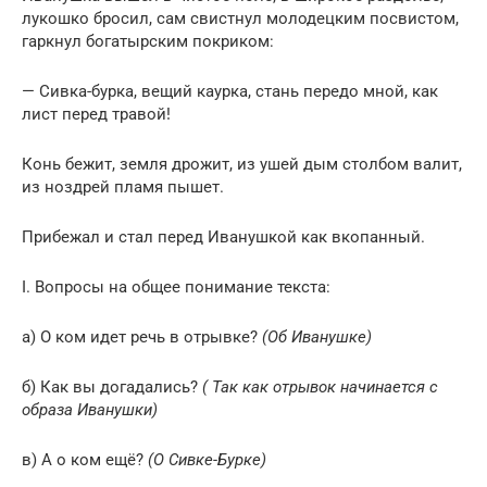
лукошко бросил, сам свистнул молодецким посвистом,
гаркнул богатырским покриком:
— Сивка-бурка, вещий каурка, стань передо мной, как
лист перед травой!
Конь бежит, земля дрожит, из ушей дым столбом валит,
из ноздрей пламя пышет.
Прибежал и стал перед Иванушкой как вкопанный.
I. Вопросы на общее понимание текста:
а) О ком идет речь в отрывке?
(Об Иванушке)
б) Как вы догадались?
( Так как отрывок начинается с
образа Иванушки)
в) А о ком ещё?
(О Сивке-Бурке)