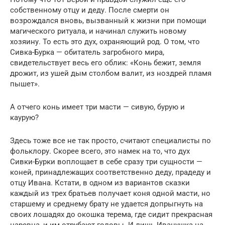
собственному отцу и деду. После смерти он
возрождался вновь, вызванный к жизни при помощи
магического ритуала, и начинал служить новому
хозяину. То есть это дух, охраняющий род. О том, что
Сивка-Бурка — обитатель загробного мира,
свидетельствует весь его облик: «Конь бежит, земля
дрожит, из ушей дым столбом валит, из ноздрей пламя
пышет».
А отчего конь имеет три масти — сивую, бурую и
каурую?
Здесь тоже все не так просто, считают специалисты по
фольклору. Скорее всего, это намек на то, что дух
Сивки-Бурки воплощает в себе сразу три сущности —
коней, принадлежащих соответственно деду, прадеду и
отцу Ивана. Кстати, в одном из вариантов сказки
каждый из трех братьев получает коня одной масти, но
старшему и среднему брату не удается допрыгнуть на
своих лошадях до окошка терема, где сидит прекрасная
царевна, и им отрубают головы. И лишь Иванушка на