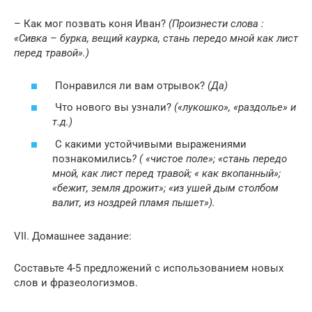
– Как мог позвать коня Иван?
(Произнести слова :
«Сивка – бурка, вещий каурка, стань передо мной как лист
перед травой».)
Понравился ли вам отрывок?
(Да)
Что нового вы узнали?
(«лукошко», «раздолье» и
т.д.)
С какими устойчивыми выражениями
познакомились
? ( «чистое поле»; «стань передо
мной, как лист перед травой; « как вкопанный»;
«бежит, земля дрожит»; «из ушей дым столбом
валит, из ноздрей пламя пышет»).
VII. Домашнее задание:
Составьте 4-5 предложений с использованием новых
слов и фразеологизмов.