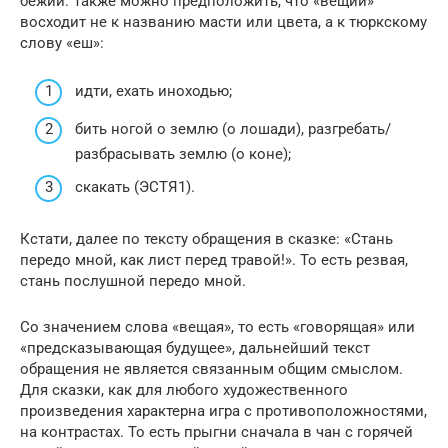
бежий. Также можно предположить, что «вещий»
восходит не к названию масти или цвета, а к тюркскому
слову «еш»:
идти, ехать иноходью;
бить ногой о землю (о лошади), разгребать/
разбрасывать землю (о коне);
скакать (ЭСТЯ1).
Кстати, далее по тексту обращения в сказке: «Стань
передо мной, как лист перед травой!». То есть резвая,
стань послушной передо мной.
Со значением слова «вещая», то есть «говорящая» или
«предсказывающая будущее», дальнейший текст
обращения не является связанным общим смыслом.
Для сказки, как для любого художественного
произведения характерна игра с противоположностями,
на контрастах. То есть прыгни сначала в чан с горячей