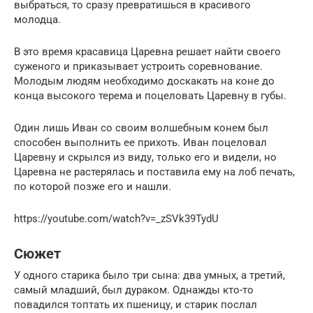
выбраться, то сразу превратишься в красивого
молодца.
В это время красавица Царевна решает найти своего
суженого и приказывает устроить соревнование.
Молодым людям необходимо доскакать на коне до
конца высокого терема и поцеловать Царевну в губы.
Один лишь Иван со своим волшебным конем был
способен выполнить ее прихоть. Иван поцеловал
Царевну и скрылся из виду, только его и видели, но
Царевна не растерялась и поставила ему на лоб печать,
по которой позже его и нашли.
https://youtube.com/watch?v=_zSVk39TydU
Сюжет
У одного старика было три сына: два умных, а третий,
самый младший, был дураком. Однажды кто-то
повадился топтать их пшеницу, и старик послал