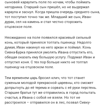
сыновей караулить поле по ночам, чтобы поймать
негодника. Старший сын пришёл, но не выдержал
караула и заснул. Когда пришла очередь среднего сына,
тот поступил точно так же. Младший же сын, Иван-
дурак, сел на камень и стал честно сторожить
отцовское поле.
Неожиданно на поле появился красивый сильный
конь, который принялся топтать пшеницу. Недолго
думая, Иван накинул на него аркан и поймал. Конь
Сивка-Бурка принялся умолять Ивана отпустить его,
обещая оказать ему большую услугу. Подумал Иван и
отпустил коня. С тех пор больше никто не топтал
пшеницу на отцовском поле.
Тем временем царь бросил клич, что тот станет
суженым молодой прекрасной царевны, кто сможет
допрыгнуть до её терема и сорвать с её руки перстень.
Старшие братья тут же отправились в город попытать
счастья, а Ивана с собой не взяли. Но тот не
расстроился – отправился он в лес, позвал Сивку-