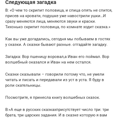
Следующая загадка
В: «О чем то скрипит половица, и спица опять не спится,
присев на кровати, подушке уже навострили ушки…И
сразу меняются лица, меняются звуки и краски.
Тихонько скрипит половица, по комнате ходит сказка.»
Как вы уже догадались, сегодня мы побываем в гостях
у сказки. А сказки бывают разные. отгадайте загадку.
Загадка: Вор пшеницу воровал,а Иван его поймал. Вор
волшебный оказался и Иван на нем остался.
Сказки сказывали – говорили потому что, не умели
читать и писать и передавали из уст в уста. Я буду в
роли скательницы.
Посмотрите, я принесла книгу волшебных сказок.
В:«А еще в русских сказкахприсутствует число три: три
брата, три царских задания. И в сказке которую я вам