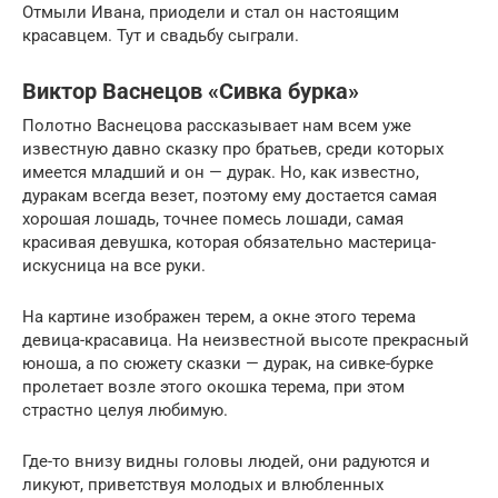
Отмыли Ивана, приодели и стал он настоящим
красавцем. Тут и свадьбу сыграли.
Виктор Васнецов «Сивка бурка»
Полотно Васнецова рассказывает нам всем уже
известную давно сказку про братьев, среди которых
имеется младший и он — дурак. Но, как известно,
дуракам всегда везет, поэтому ему достается самая
хорошая лошадь, точнее помесь лошади, самая
красивая девушка, которая обязательно мастерица-
искусница на все руки.
На картине изображен терем, а окне этого терема
девица-красавица. На неизвестной высоте прекрасный
юноша, а по сюжету сказки — дурак, на сивке-бурке
пролетает возле этого окошка терема, при этом
страстно целуя любимую.
Где-то внизу видны головы людей, они радуются и
ликуют, приветствуя молодых и влюбленных