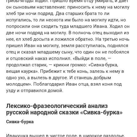
грибы-ягоды ходил. Пришло время отцу умирать, и дает
он сыновьям наставление: приносить к нему на могилу
хлеб три ночи подряд. Два старших брата то ли
испугались, то ли неохота им было на могилу идти, но
попросили они сходить туда младшего Ивана. Ходил он
две ночи подряд на могилу. В полночь отец выходил из
нее, ел хлеб досыта и ложился обратно. На третью ночь
пришел Иван на могилу, земля расступилась, поднялся
отец и сказал младшему сыну, что один он не побоялся
и отцовский наказ исполнил. «Выйди в поле, —
продолжал старик, — крикни громко: «Сивка-бурка,
вещая каурка». Прибежит к тебе конь, залезь к нему в
одно ухо, а вылезь в другое. И станешь добрым
молодцем». Поблагодарил Иван отца, взял коня под
узду и отправился домой.
Лексико-фразеологический анализ
русской народной сказки «Сивка-бурка»
Сивка-бурка
Иванушка вышел в чистое поле, в широкое раздолье,