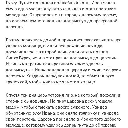
Бурку. Тут же появился волшебный конь. Иван залез
ему в одно ухо, из другого уха вылез и стал пригожим
молодцом. Отправился он в город, к царскому терему,
но совсем немного конь не допрыгнул до прекрасной
царевны.
Братья вернулись домой и принялись рассказывать про
удалого молодца, а Иван всё лежал на печи да
посмеивался. На второй день Иван опять позвал
Сивку-Бурку, но и в этот раз не допрыгнул до царевны.
И лишь на третий день ретивому коню удалось
допрыгнуть – Иван поцеловал царевну и снял с её руки
перстень. Когда он вернулся домой, то обмотал руку
тряпочкой, чтобы никто не заметил кольцо.
Спустя три дня царь устроил пир, на который поехали и
старик с сыновьями. На пиру царевна всех угощала
медом, чтобы отыскать своего суженого. Увидев
обмотанную руку Ивана, она сняла тряпочку и увидела
свой перстень. Царевна признала в Иване того доброго
молодца, которому удалось допрыгнуть до её терема.