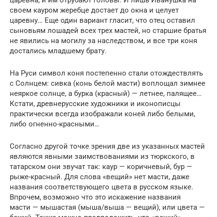
своем кауром жеребце достает до окна и целует
царевну… Еще один вариант гласит, что отец оставил
сыновьям лошадей всех трех мастей, но старшие братья
не явились на могилу за наследством, и все три коня
достались младшему брату.
На Руси символ коня постепенно стали отождествлять
с Солнцем: сивка (конь белой масти) воплощал зимнее
неяркое солнце, а бурка (красный) — летнее, палящее…
Кстати, древнерусские художники и иконописцы
практически всегда изображали коней либо белыми,
либо огненно-красными…
Согласно другой точке зрения две из указанных мастей
являются явными заимствованиями из тюркского, в
татарском они звучат так: каур — коричневый, бур —
рыже-красный. Для слова «вещий» нет масти, даже
названия соответствующего цвета в русском языке.
Впрочем, возможно что это искажение названия
масти — мышастая (мыша/выша — вещий), или цвета —