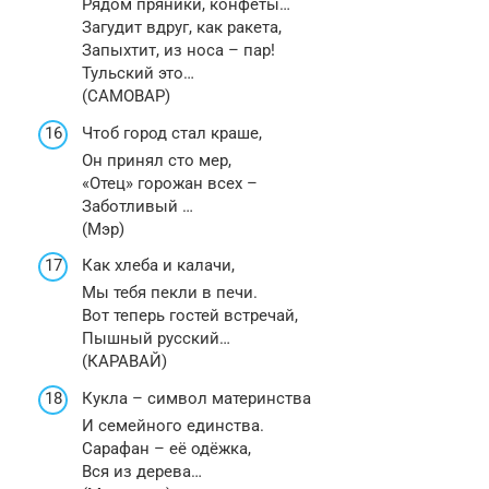
Рядом пряники, конфеты…
Загудит вдруг, как ракета,
Запыхтит, из носа – пар!
Тульский это…
(САМОВАР)
Чтоб город стал краше,
Он принял сто мер,
«Отец» горожан всех –
Заботливый …
(Мэр)
Как хлеба и калачи,
Мы тебя пекли в печи.
Вот теперь гостей встречай,
Пышный русский…
(КАРАВАЙ)
Кукла – символ материнства
И семейного единства.
Сарафан – её одёжка,
Вся из дерева…