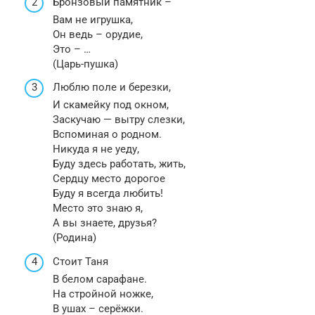
Бронзовый памятник –
Вам не игрушка,
Он ведь – орудие,
Это – …
(Царь-пушка)
Люблю поле и березки,
И скамейку под окном,
Заскучаю — вытру слезки,
Вспоминая о родном.
Никуда я не уеду,
Буду здесь работать, жить,
Сердцу место дорогое
Буду я всегда любить!
Место это знаю я,
А вы знаете, друзья?
(Родина)
Стоит Таня
В белом сарафане.
На стройной ножке,
В ушах – серёжки.