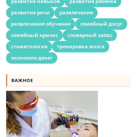
развитие навыков
развитие ребенка
развитие речи
развлечение
развлечение обучение
семейный досуг
семейный кризис
словарный запас
стоматология
тренировка мозга
экономия денег
ВАЖНОЕ