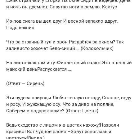
Ёжик странный у Егорки На окне сидит в ведерке. День
и ночь он дремлет, Спрятав ноги в землю. Кактус
Из-под снега вышел друг И весной запахло вдруг.
Подснежник
Что за странный гул и звон Раздаётся за окном? Так
заливисто хохочет Бело-синий … (Колокольчик)
На листочках там и тутФиолетовый салют.Это в теплый
майский деньРаспускается …
(Ответ — Сирень)
Эти чудеса природы Любят теплую погоду, Солнце, воду
и росу, И жужжащую осу. Что за диво на поляне,
Соберем в подарок маме? (Ответ: Цветы)
Ведь сходство с лицом я в цветах нахожу!Назвали
красиво! Вот чудное слово –Зовут ясноглазый
цветочек(Виола.)