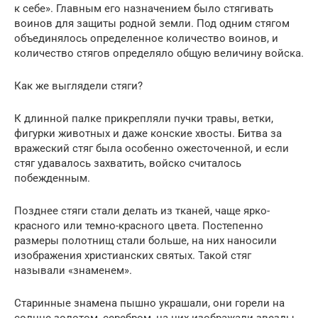
к себе». Главным его назначением было стягивать
воинов для защиты родной земли. Под одним стягом
объединялось определенное количество воинов, и
количество стягов определяло общую величину войска.
Как же выглядели стяги?
К длинной палке прикрепляли пучки травы, ветки,
фигурки животных и даже конские хвосты. Битва за
вражеский стяг была особенно ожесточенной, и если
стяг удавалось захватить, войско считалось
побежденным.
Позднее стяги стали делать из тканей, чаще ярко-
красного или темно-красного цвета. Постепенно
размеры полотнищ стали больше, на них наносили
изображения христианских святых. Такой стяг
называли «знаменем».
Старинные знамена пышно украшали, они горели на
солнце золотом, серебром, на них изображали звезды,