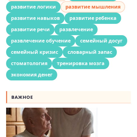
развитие логики
развитие мышления
развитие навыков
развитие ребенка
развитие речи
развлечение
развлечение обучение
семейный досуг
семейный кризис
словарный запас
стоматология
тренировка мозга
экономия денег
ВАЖНОЕ