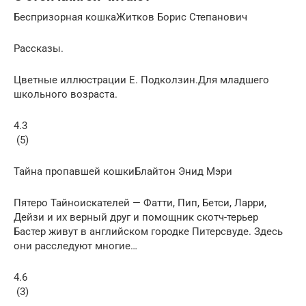
Беспризорная кошкаЖитков Борис Степанович
Рассказы.
Цветные иллюстрации Е. Подколзин.Для младшего
школьного возраста.
4.3
(5)
Тайна пропавшей кошкиБлайтон Энид Мэри
Пятеро Тайноискателей — Фатти, Пип, Бетси, Ларри,
Дейзи и их верный друг и помощник скотч-терьер
Бастер живут в английском городке Питерсвуде. Здесь
они расследуют многие…
4.6
(3)