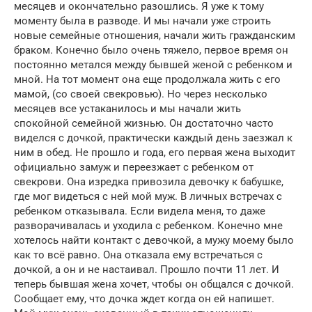
месяцев и окончательно разошлись. Я уже к тому
моменту была в разводе. И мы начали уже строить
новые семейные отношения, начали жить гражданским
браком. Конечно было очень тяжело, первое время он
постоянно метался между бывшей женой с ребенком и
мной. На тот момент она еще продолжала жить с его
мамой, (со своей свекровью). Но через несколько
месяцев все устаканилось и мы начали жить
спокойной семейной жизнью. Он достаточно часто
виделся с дочкой, практически каждый день заезжал к
ним в обед. Не прошло и года, его первая жена выходит
официально замуж и переезжает с ребенком от
свекрови. Она изредка привозила девочку к бабушке,
где мог видеться с ней мой муж. В личных встречах с
ребенком отказывала. Если видела меня, то даже
разворачивалась и уходила с ребенком. Конечно мне
хотелось найти контакт с девочкой, а мужу моему было
как то всё равно. Она отказала ему встречаться с
дочкой, а он и не настаивал. Прошло почти 11 лет. И
теперь бывшая жена хочет, чтобы он общался с дочкой.
Сообщает ему, что дочка ждет когда он ей напишет.