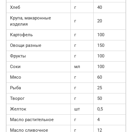
Хлеб
г
40
Крупа, макаронные
г
20
изделия
Картофель
г
100
Овощи разные
г
150
Фрукты
г
100
Соки
мл
100
Мясо
г
60
Рыба
г
25
Творог
г
50
Желток
шт
0,5
Масло растительное
г
4
Масло сливочное
г
12