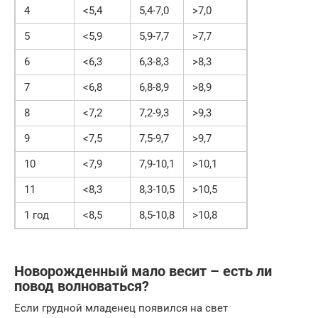
4
<5,4
5,4-7,0
>7,0
5
<5,9
5,9-7,7
>7,7
6
<6,3
6,3-8,3
>8,3
7
<6,8
6,8-8,9
>8,9
8
<7,2
7,2-9,3
>9,3
9
<7,5
7,5-9,7
>9,7
10
<7,9
7,9-10,1
>10,1
11
<8,3
8,3-10,5
>10,5
1 год
<8,5
8,5-10,8
>10,8
Новорожденный мало весит – есть ли
повод волноваться?
Если грудной младенец появился на свет