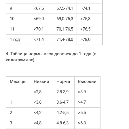
9
<67,5
67,5-74,1
>74,1
10
<69,0
69,0-75,3
>75,3
11
<70,1
70,1-76,5
>76,5
1 год
<71,4
71,4-78,0
>78,0
4. Таблица нормы веса девочек до 1 года (в
килограммах)
Месяцы
Низкий
Норма
Высокий
<2,8
2,8-3,9
>3,9
1
<3,6
3,6-4,7
>4,7
2
<4,2
4,2-5,5
>5,5
3
<4,8
4,8-6,3
>6,3