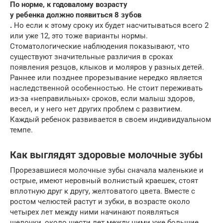
По норме, к годовалому возрасту
у ребенка должно появиться 8 зубов
.
Но если к этому сроку их будет насчитываться всего 2
или уже 12, это тоже варианты нормы.
Стоматологические наблюдения показывают, что
существуют значительные различия в сроках
появления резцов, клыков и моляров у разных детей.
Раннее или позднее прорезывание нередко является
наследственной особенностью. Не стоит переживать
из-за «неправильных» сроков, если малыш здоров,
весел, и у него нет других проблем с развитием.
Каждый ребенок развивается в своем индивидуальном
темпе.
Как выглядят здоровые молочные зубы
Прорезавшиеся молочные зубы сначала маленькие и
острые, имеют неровный волнистый краешек, стоят
вплотную друг к другу, желтоватого цвета. Вместе с
ростом челюстей растут и зубки, в возрасте около
четырех лет между ними начинают появляться
щелочки, около шести лет между ними уже большие