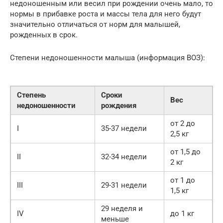
недоношенным или весил при рождении очень мало, то
нормы в прибавке роста и массы тела для него будут
значительно отличаться от норм для малышей,
рожденных в срок.
Степени недоношенности малыша (информация ВОЗ):
Степень
Сроки
Вес
недоношенности
рождения
от 2 до
I
35-37 недели
2,5 кг
от 1,5 до
II
32-34 недели
2 кг
от 1 до
III
29-31 недели
1,5 кг
29 неделя и
IV
до 1 кг
меньше