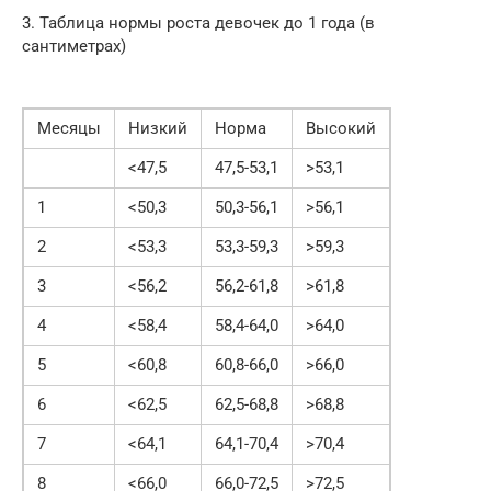
3. Таблица нормы роста девочек до 1 года (в
сантиметрах)
Месяцы
Низкий
Норма
Высокий
<47,5
47,5-53,1
>53,1
1
<50,3
50,3-56,1
>56,1
2
<53,3
53,3-59,3
>59,3
3
<56,2
56,2-61,8
>61,8
4
<58,4
58,4-64,0
>64,0
5
<60,8
60,8-66,0
>66,0
6
<62,5
62,5-68,8
>68,8
7
<64,1
64,1-70,4
>70,4
8
<66,0
66,0-72,5
>72,5