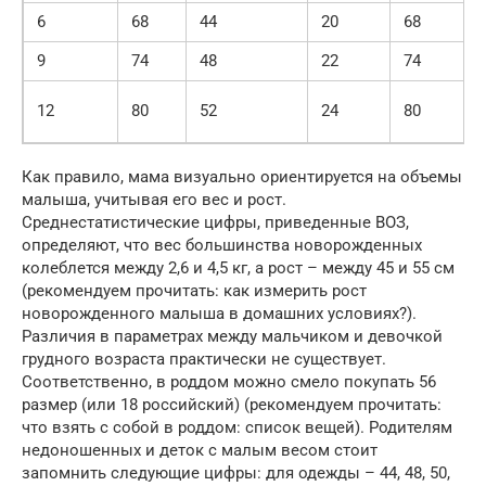
6
68
44
20
68
9
74
48
22
74
12
80
52
24
80
Как правило, мама визуально ориентируется на объемы
малыша, учитывая его вес и рост.
Среднестатистические цифры, приведенные ВОЗ,
определяют, что вес большинства новорожденных
колеблется между 2,6 и 4,5 кг, а рост – между 45 и 55 см
(рекомендуем прочитать: как измерить рост
новорожденного малыша в домашних условиях?).
Различия в параметрах между мальчиком и девочкой
грудного возраста практически не существует.
Соответственно, в роддом можно смело покупать 56
размер (или 18 российский) (рекомендуем прочитать:
что взять с собой в роддом: список вещей). Родителям
недоношенных и деток с малым весом стоит
запомнить следующие цифры: для одежды – 44, 48, 50,