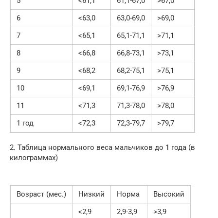
5
<61,1
61,1-67,0
>67,0
6
<63,0
63,0-69,0
>69,0
7
<65,1
65,1-71,1
>71,1
8
<66,8
66,8-73,1
>73,1
9
<68,2
68,2-75,1
>75,1
10
<69,1
69,1-76,9
>76,9
11
<71,3
71,3-78,0
>78,0
1 год
<72,3
72,3-79,7
>79,7
2. Таблица нормального веса мальчиков до 1 года (в
килограммах)
Возраст (мес.)
Низкий
Норма
Высокий
<2,9
2,9-3,9
>3,9