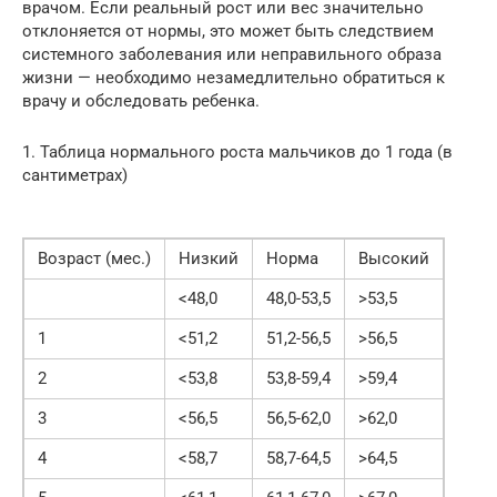
врачом. Если реальный рост или вес значительно
отклоняется от нормы, это может быть следствием
системного заболевания или неправильного образа
жизни — необходимо незамедлительно обратиться к
врачу и обследовать ребенка.
1. Таблица нормального роста мальчиков до 1 года (в
сантиметрах)
Возраст (мес.)
Низкий
Норма
Высокий
<48,0
48,0-53,5
>53,5
1
<51,2
51,2-56,5
>56,5
2
<53,8
53,8-59,4
>59,4
3
<56,5
56,5-62,0
>62,0
4
<58,7
58,7-64,5
>64,5