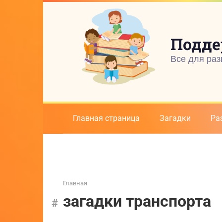
Перейти
к
контенту
Подде
Все для раз
Главная страница
Загадки
Ра
Главная
загадки транспорта