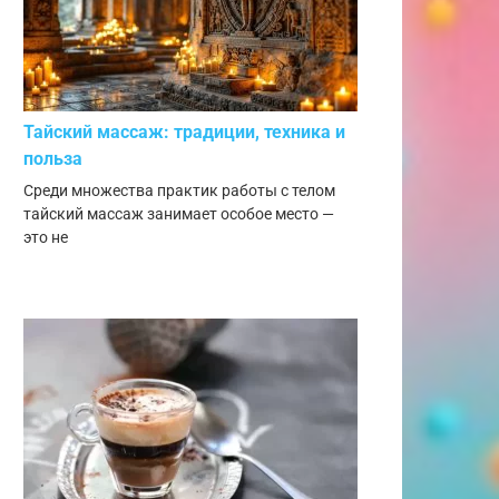
Тайский массаж: традиции, техника и
польза
Среди множества практик работы с телом
тайский массаж занимает особое место —
это не