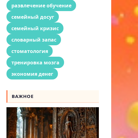
развлечение обучение
семейный досуг
семейный кризис
словарный запас
стоматология
тренировка мозга
экономия денег
ВАЖНОЕ