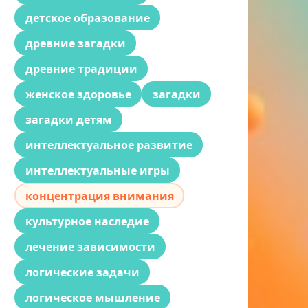
детское образование
древние загадки
древние традиции
женское здоровье
загадки
загадки детям
интеллектуальное развитие
интеллектуальные игры
концентрация внимания
культурное наследие
лечение зависимости
логические задачи
логическое мышление