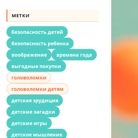
МЕТКИ
безопасность детей
безопасность ребенка
воображение
времена года
выгодные покупки
головоломки
головоломки детям
детская эрудиция
детские загадки
детские игры
детское мышление