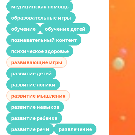
медицинская помощь
образовательные игры
обучение
обучение детей
познавательный контент
психическое здоровье
развивающие игры
развитие детей
развитие логики
развитие мышления
развитие навыков
развитие ребенка
развитие речи
развлечение