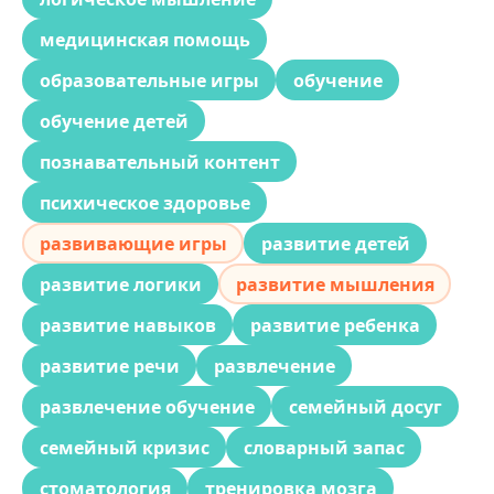
медицинская помощь
образовательные игры
обучение
обучение детей
познавательный контент
психическое здоровье
развивающие игры
развитие детей
развитие логики
развитие мышления
развитие навыков
развитие ребенка
развитие речи
развлечение
развлечение обучение
семейный досуг
семейный кризис
словарный запас
стоматология
тренировка мозга