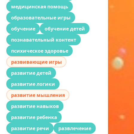
медицинская помощь
образовательные игры
обучение
обучение детей
познавательный контент
психическое здоровье
развивающие игры
развитие детей
развитие логики
развитие мышления
развитие навыков
развитие ребенка
развитие речи
развлечение