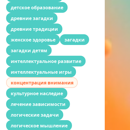
детское образование
древние загадки
древние традиции
женское здоровье
загадки
загадки детям
интеллектуальное развитие
интеллектуальные игры
концентрация внимания
культурное наследие
лечение зависимости
логические задачи
логическое мышление