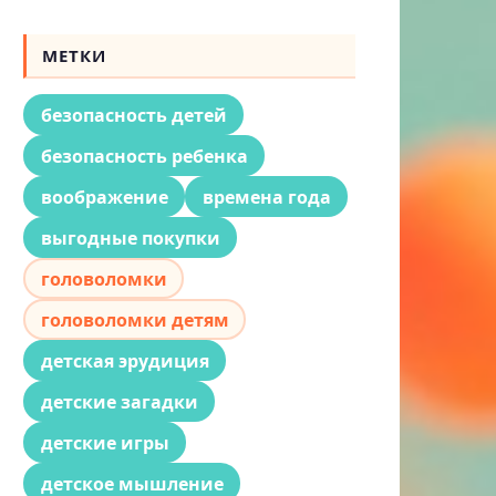
МЕТКИ
безопасность детей
безопасность ребенка
воображение
времена года
выгодные покупки
головоломки
головоломки детям
детская эрудиция
детские загадки
детские игры
детское мышление