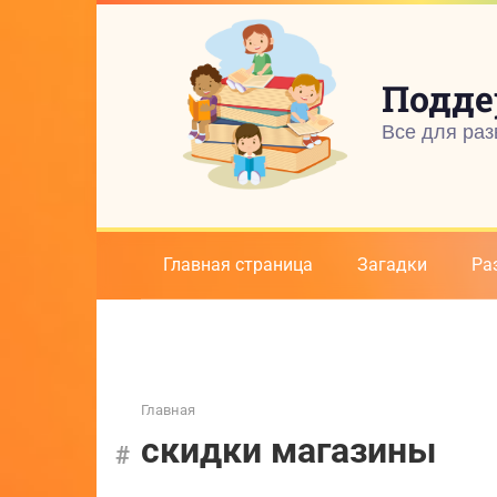
Перейти
к
контенту
Подде
Все для раз
Главная страница
Загадки
Ра
Главная
скидки магазины