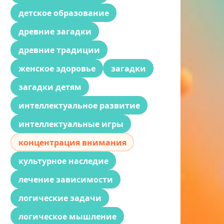
детское образование
древние загадки
древние традиции
женское здоровье
загадки
загадки детям
интеллектуальное развитие
интеллектуальные игры
концентрация внимания
культурное наследие
лечение зависимости
логические задачи
логическое мышление