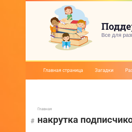
Перейти
к
контенту
Подде
Все для раз
Главная страница
Загадки
Ра
Главная
накрутка подписчик