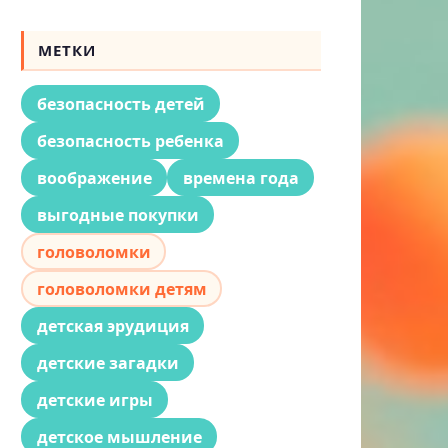
МЕТКИ
безопасность детей
безопасность ребенка
воображение
времена года
выгодные покупки
головоломки
головоломки детям
детская эрудиция
детские загадки
детские игры
детское мышление