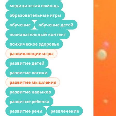
медицинская помощь
образовательные игры
обучение
обучение детей
познавательный контент
психическое здоровье
развивающие игры
развитие детей
развитие логики
развитие мышления
развитие навыков
развитие ребенка
развитие речи
развлечение