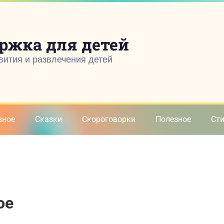
ржка для детей
вития и развлечения детей
зное
Сказки
Скороговорки
Полезное
Ст
ое