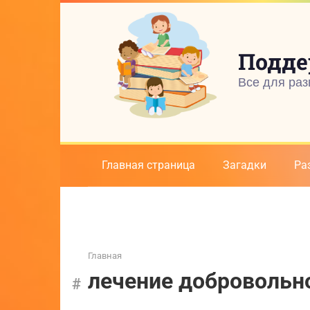
Перейти
к
контенту
Подде
Все для раз
Главная страница
Загадки
Ра
Главная
лечение добровольн