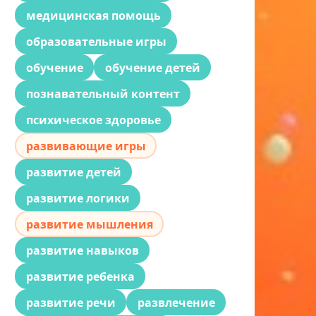
медицинская помощь
образовательные игры
обучение
обучение детей
познавательный контент
психическое здоровье
развивающие игры
развитие детей
развитие логики
развитие мышления
развитие навыков
развитие ребенка
развитие речи
развлечение