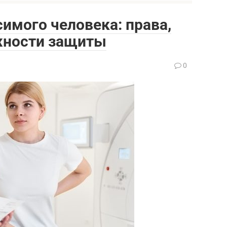
симого человека: права,
жности защиты
0