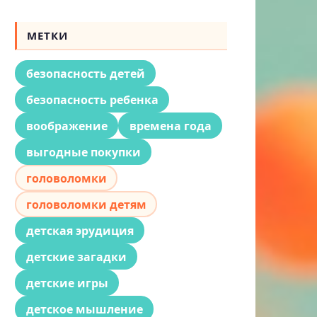
МЕТКИ
безопасность детей
безопасность ребенка
воображение
времена года
выгодные покупки
головоломки
головоломки детям
детская эрудиция
детские загадки
детские игры
детское мышление