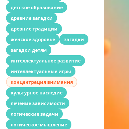
детское образование
древние загадки
древние традиции
женское здоровье
загадки
загадки детям
интеллектуальное развитие
интеллектуальные игры
концентрация внимания
культурное наследие
лечение зависимости
логические задачи
логическое мышление