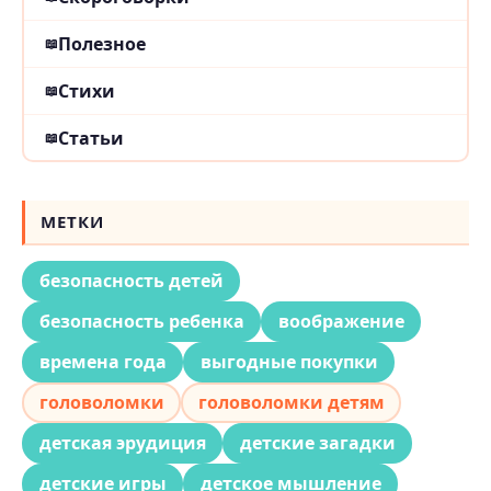
Полезное
Стихи
Статьи
МЕТКИ
безопасность детей
безопасность ребенка
воображение
времена года
выгодные покупки
головоломки
головоломки детям
детская эрудиция
детские загадки
детские игры
детское мышление