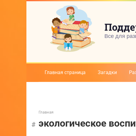
Перейти
к
контенту
Подде
Все для раз
Главная страница
Загадки
Ра
Главная
экологическое восп