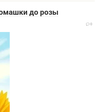
 ромашки до розы
0