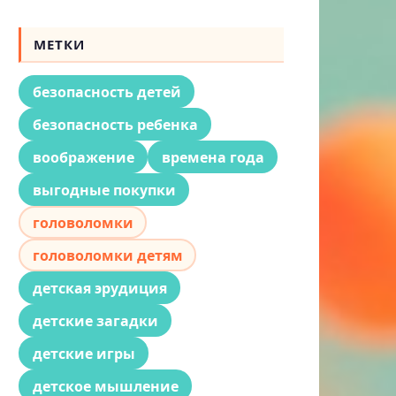
МЕТКИ
безопасность детей
безопасность ребенка
воображение
времена года
выгодные покупки
головоломки
головоломки детям
детская эрудиция
детские загадки
детские игры
детское мышление