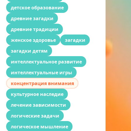
детское образование
древние загадки
древние традиции
женское здоровье
загадки
загадки детям
интеллектуальное развитие
интеллектуальные игры
концентрация внимания
культурное наследие
лечение зависимости
логические задачи
логическое мышление