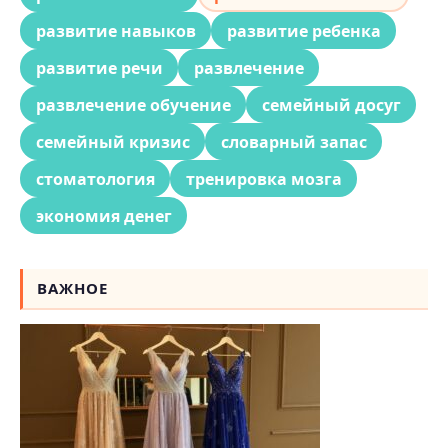
развитие навыков
развитие ребенка
развитие речи
развлечение
развлечение обучение
семейный досуг
семейный кризис
словарный запас
стоматология
тренировка мозга
экономия денег
ВАЖНОЕ