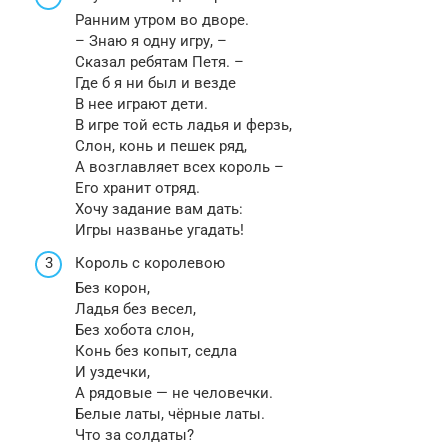
Ранним утром во дворе.
– Знаю я одну игру, –
Сказал ребятам Петя. –
Где б я ни был и везде
В нее играют дети.
В игре той есть ладья и ферзь,
Слон, конь и пешек ряд,
А возглавляет всех король –
Его хранит отряд.
Хочу задание вам дать:
Игры названье угадать!
Король с королевою
Без корон,
Ладья без весел,
Без хобота слон,
Конь без копыт, седла
И уздечки,
А рядовые — не человечки.
Белые латы, чёрные латы.
Что за солдаты?