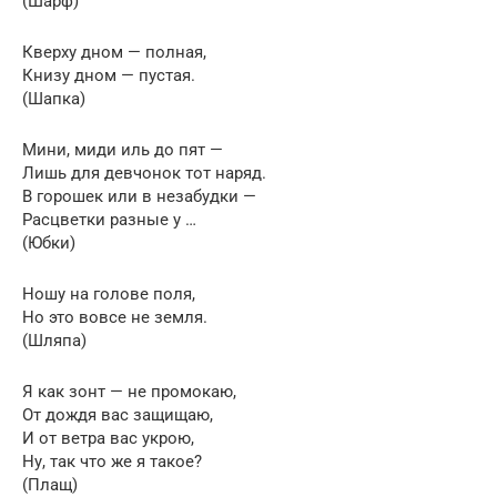
(Шарф)
Кверху дном — полная,
Книзу дном — пустая.
(Шапка)
Мини, миди иль до пят —
Лишь для девчонок тот наряд.
В горошек или в незабудки —
Расцветки разные у …
(Юбки)
Ношу на голове поля,
Но это вовсе не земля.
(Шляпа)
Я как зонт — не промокаю,
От дождя вас защищаю,
И от ветра вас укрою,
Ну, так что же я такое?
(Плащ)