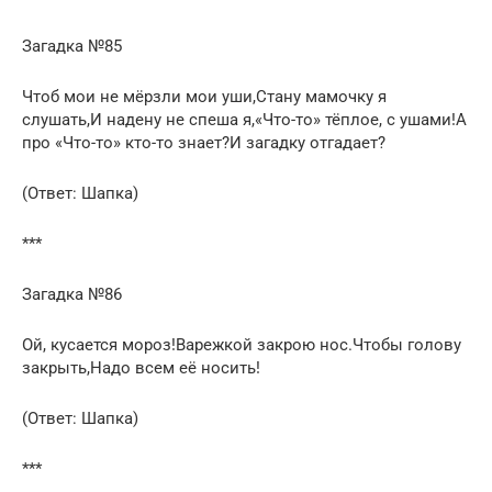
Загадка №85
Чтоб мои не мёрзли мои уши,Стану мамочку я
слушать,И надену не спеша я,«Что-то» тёплое, с ушами!А
про «Что-то» кто-то знает?И загадку отгадает?
(Ответ: Шапка)
***
Загадка №86
Ой, кусается мороз!Варежкой закрою нос.Чтобы голову
закрыть,Надо всем её носить!
(Ответ: Шапка)
***