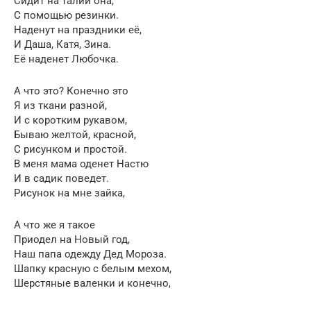
Сидит на талии она,
С помощью резинки.
Наденут на праздники её,
И Даша, Катя, Зина.
Её наденет Любочка.
А что это? Конечно это
Я из ткани разной,
И с коротким рукавом,
Бываю желтой, красной,
С рисунком и простой.
В меня мама оденет Настю
И в садик поведет.
Рисунок на мне зайка,
А что же я такое
Приодел на Новый год,
Наш папа одежду Дед Мороза.
Шапку красную с белым мехом,
Шерстяные валенки и конечно,