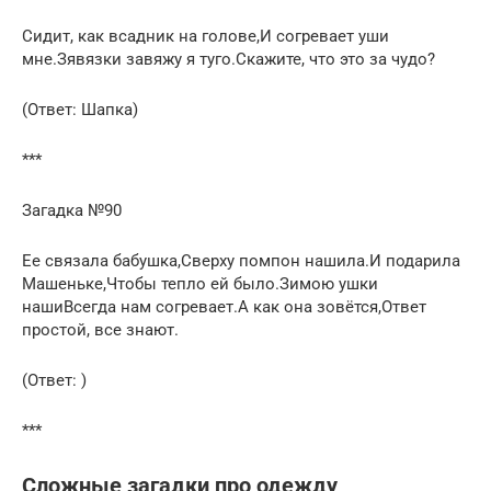
Сидит, как всадник на голове,И согревает уши
мне.Зявязки завяжу я туго.Скажите, что это за чудо?
(Ответ: Шапка)
***
Загадка №90
Ее связала бабушка,Сверху помпон нашила.И подарила
Машеньке,Чтобы тепло ей было.Зимою ушки
нашиВсегда нам согревает.А как она зовётся,Ответ
простой, все знают.
(Ответ: )
***
Сложные загадки про одежду