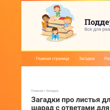
Перейти
к
контенту
Подде
Все для раз
Главная страница
Загадки
Ра
Главная
»
Загадки
Загадки про листья д
шарад с ответами дл