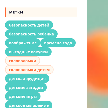
МЕТКИ
безопасность детей
безопасность ребенка
воображение
времена года
выгодные покупки
головоломки
головоломки детям
детская эрудиция
детские загадки
детские игры
детское мышление