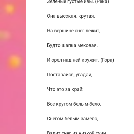
Зеленые густые ивы. (Река)
Она высокая, крутая,
На вершине снег лежит,
Будто шапка меховая.
И орел над ней кружит. (Гора)
Постарайся, угадай,
Что это за край:
Все кругом белым-бело,
Снегом белым замело,
Валит снег из низкой тучи,