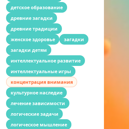
детское образование
древние загадки
древние традиции
женское здоровье
загадки
загадки детям
интеллектуальное развитие
интеллектуальные игры
концентрация внимания
культурное наследие
лечение зависимости
логические задачи
логическое мышление