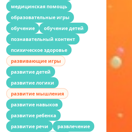
медицинская помощь
образовательные игры
обучение
обучение детей
познавательный контент
психическое здоровье
развивающие игры
развитие детей
развитие логики
развитие мышления
развитие навыков
развитие ребенка
развитие речи
развлечение