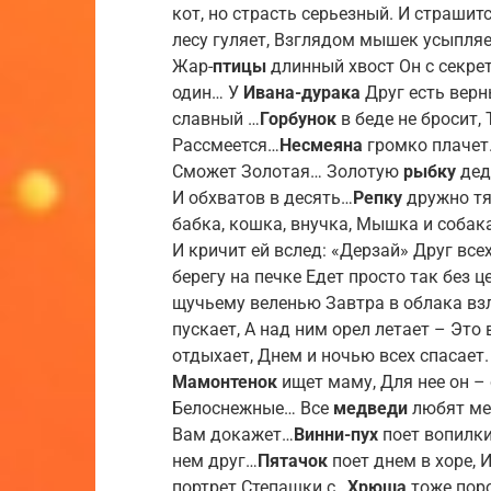
кот, но страсть серьезный. И страшитс
лесу гуляет, Взглядом мышек усыпляе
Жар-
птицы
длинный хвост Он с секрето
один… У
Ивана-дурака
Друг есть верн
славный …
Горбунок
в беде не бросит,
Рассмеется…
Несмеяна
громко плачет.
Сможет Золотая… Золотую
рыбку
дед
И обхватов в десять…
Репку
дружно тя
бабка, кошка, внучка, Мышка и соба
И кричит ей вслед: «Дерзай» Друг вс
берегу на печке Едет просто так без
щучьему веленью Завтра в облака вз
пускает, А над ним орел летает – Эт
отдыхает, Днем и ночью всех спасает
Мамонтенок
ищет маму, Для нее он – 
Белоснежные… Все
медведи
любят мед
Вам докажет…
Винни-пух
поет вопилки,
нем друг…
Пятачок
поет днем в хоре, И
портрет Степашки с…
Хрюша
тоже поро