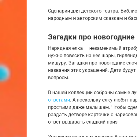
Сценарии для детского театра. Библио
народным и авторским сказкам и басн
Загадки про новогодние
Нарядная елка — незаменимый атрибут
нужно повесить на нее шары, гирлянд
мишуру. Загадки про новогодние ело
названия этих украшений. Дети будут
вопросы.
В нашей коллекции собраны самые лу
ответами
. А поскольку елку любят н
простыми даже малышам. Чтобы сдел
раздать детворе карточки с нарисов
ответ выдавать сладкий приз.
Ученикам младших классов будет инте