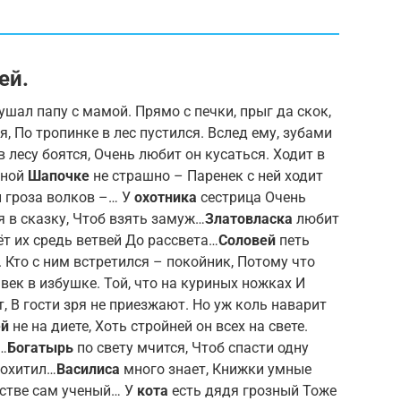
ей.
ушал папу с мамой. Прямо с печки, прыг да скок,
, По тропинке в лес пустился. Вслед ему, зубами
в лесу боятся, Очень любит он кусаться. Ходит в
сной
Шапочке
не страшно – Паренек с ней ходит
н гроза волков –… У
охотника
сестрица Очень
я в сказку, Чтоб взять замуж…
Златовласка
любит
оёт их средь ветвей До рассвета…
Соловей
петь
. Кто с ним встретился – покойник, Потому что
ек в избушке. Той, что на куриных ножках И
 В гости зря не приезжают. Но уж коль наварит
й
не на диете, Хоть стройней он всех на свете.
…
Богатырь
по свету мчится, Чтоб спасти одну
похитил…
Василиса
много знает, Книжки умные
етстве сам ученый… У
кота
есть дядя грозный Тоже