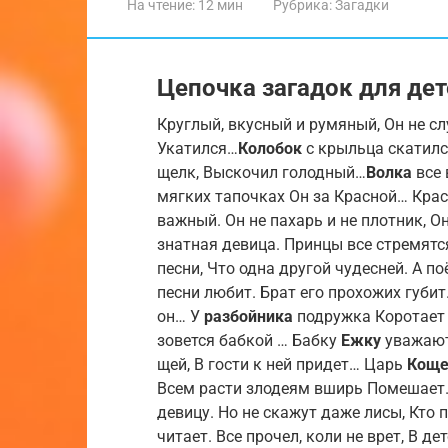
На чтение:
12 мин
Рубрика:
Загадки
Цепочка загадок для дет
Круглый, вкусный и румяный, Он не сл
Укатился…
Колобок
с крыльца скатился
щелк, Выскочил голодный…
Волка
все 
мягких тапочках Он за Красной… Кра
важный. Он не пахарь и не плотник, О
знатная девица. Принцы все стремятс
песни, Что одна другой чудесней. А п
песни любит. Брат его прохожих губит
он… У
разбойника
подружка Коротает в
зовется бабкой … Бабку
Ежку
уважают,
щей, В гости к ней придет… Царь
Коще
Всем расти злодеям вширь Помешает
девицу. Но не скажут даже лисы, Кто 
читает. Все прочел, коли не врет, В д