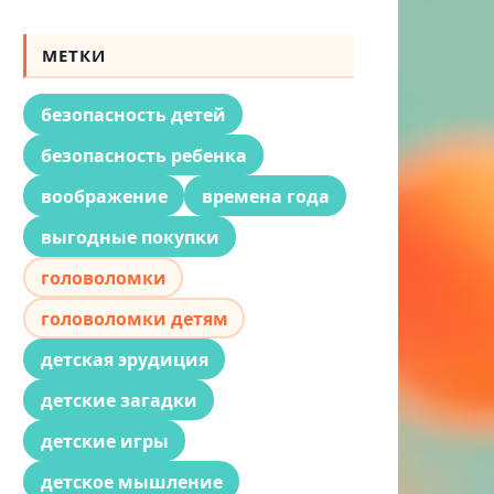
МЕТКИ
безопасность детей
безопасность ребенка
воображение
времена года
выгодные покупки
головоломки
головоломки детям
детская эрудиция
детские загадки
детские игры
детское мышление