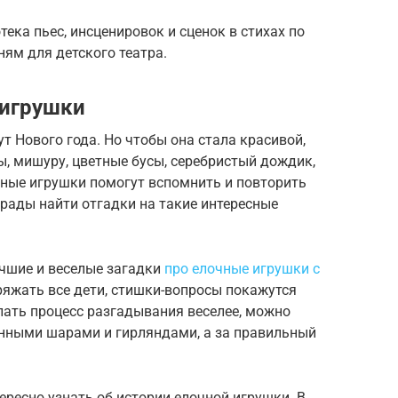
тека пьес, инсценировок и сценок в стихах по
ям для детского театра.
 игрушки
 Нового года. Но чтобы она стала красивой,
ы, мишуру, цветные бусы, серебристый дождик,
чные игрушки помогут вспомнить и повторить
 рады найти отгадки на такие интересные
чшие и веселые загадки
про елочные игрушки с
аряжать все дети, стишки-вопросы покажутся
ать процесс разгадывания веселее, можно
анными шарами и гирляндами, а за правильный
ресно узнать об истории елочной игрушки. В