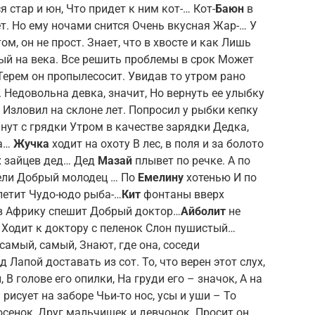
я стар и юн, Что придет к ним кот-… Кот-
Баюн
в
т. Но ему ночами снится Очень вкусная Жар-… У
м, он не прост. Знает, что в хвосте и как Лишь
ый на века. Все решить проблемы в срок Может
 Терем он пропылесосит. Увидав то утром рано
 Недовольна девка, значит, Но вернуть ее улыбку
 Изловил на склоне лет. Попросил у рыбки кепку
нут с грядки Утром в качестве зарядки Дедка,
ка…
Жучка
ходит на охоту В лес, в поля и за болото
ех зайцев дед… Дед
Мазай
плывет по речке. А по
 цели Добрый молодец … По
Емелину
хотенью И по
летит Чудо-юдо рыба-…
Кит
фонтаны вверх
о в Африку спешит Добрый доктор…
Айболит
не
. Ходит к доктору с пеленок Слон пушистый…
самый, самый, Знают, где она, соседи
 Лапой доставать из сот. То, что верен этот слух,
 В голове его опилки, На груди его – значок, А на
 рисует на заборе Чьи-то нос, усы и уши – То
сенок, Друг мальчишек и девчонок. Просит он,