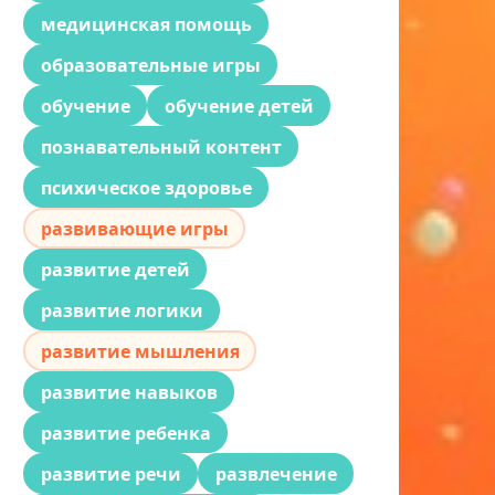
медицинская помощь
образовательные игры
обучение
обучение детей
познавательный контент
психическое здоровье
развивающие игры
развитие детей
развитие логики
развитие мышления
развитие навыков
развитие ребенка
развитие речи
развлечение