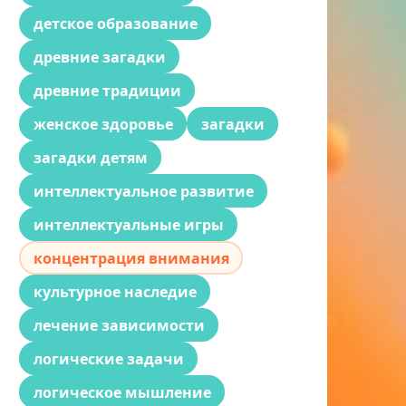
детское образование
древние загадки
древние традиции
женское здоровье
загадки
загадки детям
интеллектуальное развитие
интеллектуальные игры
концентрация внимания
культурное наследие
лечение зависимости
логические задачи
логическое мышление