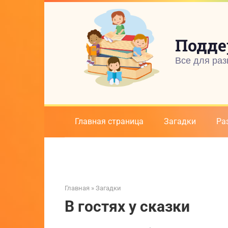
Перейти
к
контенту
Подде
Все для раз
Главная страница
Загадки
Ра
Главная
»
Загадки
В гостях у сказки