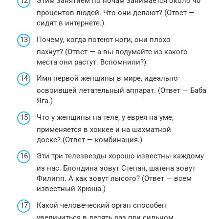
Этим занятием по ночам занимается около 40
процентов людей. Что они делают? (Ответ —
сидят в интернете.)
Почему, когда потеют ноги, они плохо
пахнут? (Ответ — а вы подумайте из какого
места они растут. Вспомнили?)
Имя первой женщины в мире, идеально
освоившей летательный аппарат. (Ответ — Баба
Яга.)
Что у женщины на теле, у еврея на уме,
применяется в хоккее и на шахматной
доске? (Ответ — комбинация.)
Эти три телезвезды хорошо известны каждому
из нас. Блондина зовут Степан, шатена зовут
Филипп. А как зовут лысого? (Ответ — всем
известный Хрюша.)
Какой человеческий орган способен
увеличиться в десять раз при сильном