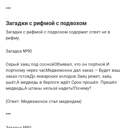
***
Загадки с рифмой с подвохом
Загадки с рифмой с подвохом содержат ответ не в
рифму.
Загадка №90
Серый заяц под соснойОбъявил, что он портной.И
портному через часМедвежонок дал заказ.— Будет ваш
заказ готовДо январских холодов.Заяц режет, заяц
шьёт,А медведь в берлоге ждёт.Срок прошёл. Пришёл
медведь,А штаны нельзя надеть!Почему?
(Ответ: Медвежонок стал медведем)
***
Загадка №91