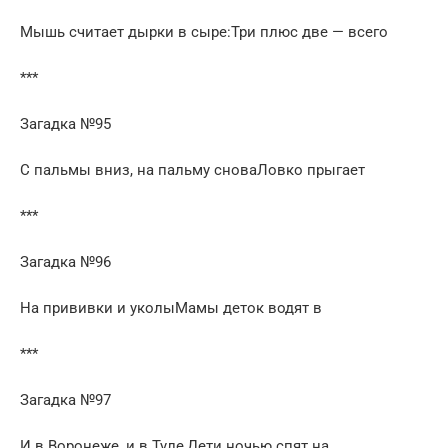
Мышь считает дырки в сыре:Три плюс две — всего
***
Загадка №95
С пальмы вниз, на пальму сноваЛовко прыгает
***
Загадка №96
На прививки и уколыМамы деток водят в
***
Загадка №97
И в Воронеже, и в Туле,Дети ночью спят на…