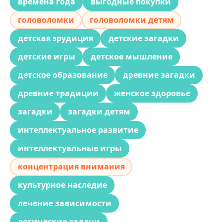
времена года
выгодные покупки
головоломки
головоломки детям
детская эрудиция
детские загадки
детские игры
детское мышление
детское образование
древние загадки
древние традиции
женское здоровье
загадки
загадки детям
интеллектуальное развитие
интеллектуальные игры
концентрация внимания
культурное наследие
лечение зависимости
логические задачи