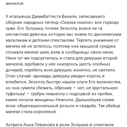
женился.
У итальянца Джамбаттиста Базиле, записавшего
сборник народных легенд «Сказка сказок», все гораздо
хуже. Его Золушка, точнее Зезолла, вовсе не та
несчастная девочка, которую мы знаем по диснеевским
мультикам и детским спектаклям. Терпеть унижения от
мачехи ей не хотелось, поэтому она крышкой сундука
сломала мачехе шею, взяв в сообщницы свою няню.
Няня тут же подсуетилась и стала для девушки второй
мачехой, вдобавок у нее оказалось шесть злобных
дочерей, перебить всех девушке, конечно, не светило.
Спас случай: однажды девушку увидел король и
влюбился. Зезоллу быстро нашли слуги Его величества,
но она сумела сбежать, обронив — нет, не хрустальную
туфельку! — грубую пианеллу с подошвой из пробки,
какие носили женщины Неаполя. Дальнейшая схема
ясна: общенациональный розыск и свадьба. Так убийца
мачехи стала королевой.
Актриса Анна Леванова в роли Золушки в спектакле