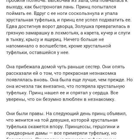
пробили полночь. Выскочив из зала, она помчалась к
выходу, как быстроногая лань. Принц попытался
поймать ее. Вдруг с ее ноги соскользнула и упала
хрустальная туфелька, и принц еле успел подхватить ее.
Едва достигнув ворот дворца, Золушка превратилась в
грязную замарашку в лохмотьях, а карета, кучер и слуги
в тыкву, крысу и ящериц. Ничего больше не
напоминало о волшебстве, кроме хрустальной
туфельки, оставшейся у нее.
Она прибежала домой чуть раньше сестер. Они опять
рассказали ей о том, что прекрасная незнакомка
появлялась вновь. Она была еще лучше, чем прежде. Но
она исчезла так внезапно, что потеряла хрустальную
туфельку. Принц нашел ее и спрятал у сердца. Все
уверены, что он безумно влюблен в незнакомку.
Они были правы. На следующий день принц объявил,
что женится на той девушке, которой хрустальная
туфелька окажется впору. Принцессы, герцогини и
придворные дамы — все примеряли туфельку, но