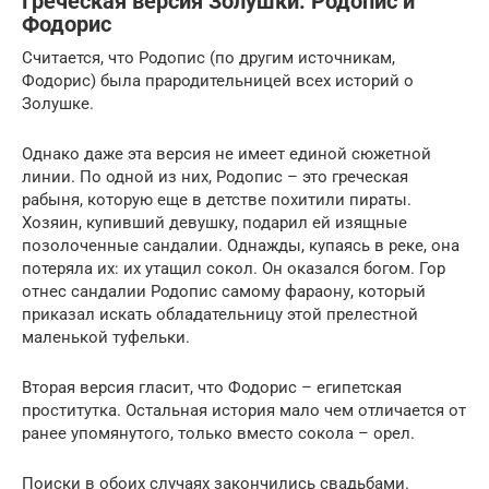
Греческая версия Золушки: Родопис и
Фодорис
Считается, что Родопис (по другим источникам,
Фодорис) была прародительницей всех историй о
Золушке.
Однако даже эта версия не имеет единой сюжетной
линии. По одной из них, Родопис – это греческая
рабыня, которую еще в детстве похитили пираты.
Хозяин, купивший девушку, подарил ей изящные
позолоченные сандалии. Однажды, купаясь в реке, она
потеряла их: их утащил сокол. Он оказался богом. Гор
отнес сандалии Родопис самому фараону, который
приказал искать обладательницу этой прелестной
маленькой туфельки.
Вторая версия гласит, что Фодорис – египетская
проститутка. Остальная история мало чем отличается от
ранее упомянутого, только вместо сокола – орел.
Поиски в обоих случаях закончились свадьбами.