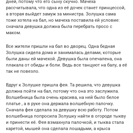
дней, потому что его сыну скучно. Мачеха
рассчитывала, что одна из её дочек станет принцессой,
а вторая выйдет замуж за министра. Золушка сама
тоже хотела на бал, но мачеха поставила ей условие:
сначала девушка должна была перебрать просо с
маком.
Все жители пришли на бал во дворец. Одна бедная
Золушка сидела дома и занималась делами, которые
были даны ей мачехой. Девушка была опечалена, она
плакала от обиды и боли. Ведь все танцуют на балу, а её
так не повезло.
Вдруг к Золушке пришла фея. Та решила, что девушка
должна пойти на бал, потому что она это заслужила.
Волшебница была очень красива, на ней было белое
платье , а в руке она держала волшебную палочку.
Сначала фея сделала за девушку всю работу. Потом
волшебница попросила Золушку найти в огороде тыкву
и принести её. Фея взмахнула палочкой, и тыква стала
каретой, мышей она сделала лошадьми, а крыса