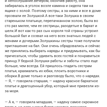
и непослушание.Вечером, окончив работу, она
забиралась в уголок возле камина и сидела там на
ящике с золой. Поэтому сестры, а за ними и все в доме
прозвали ее Золушкой.А все-таки Золушка в своем
стареньком платьице, перепачканном золою, была во
сто раз милее, чем ее сестрицы, разодетые в бархат и
шелк.И вот как-то раз сын короля той страны устроил
большой бал и созвал на него всех знатных людей с
женами и дочерьми.Золушкины сестры тоже получили
приглашение на бал. Они очень обрадовались и сейчас
же принялись выбирать наряды и придумывать, как бы
причесаться, чтобы удивить всех гостей и понравиться
принцу.У бедной Золушки работы и заботы стало еще
больше, чем всегда. Ей пришлось гладить сестрам
платья, крахмалить их юбки, плоить воротники и
оборки.В доме только и разговору было, что о нарядах.
— Я, — говорила старшая, — надену красное бархатное
платье и драгоценный убор, который мне привезли из-
за моря.
— А я, — говорила младшая, — надену самое скромное
платье, но зато у меня будет накидка, расшитая