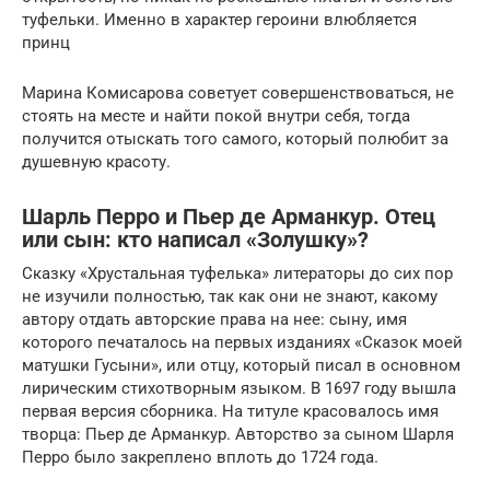
туфельки. Именно в характер героини влюбляется
принц
Марина Комисарова советует совершенствоваться, не
стоять на месте и найти покой внутри себя, тогда
получится отыскать того самого, который полюбит за
душевную красоту.
Шарль Перро и Пьер де Арманкур. Отец
или сын: кто написал «Золушку»?
Сказку «Хрустальная туфелька» литераторы до сих пор
не изучили полностью, так как они не знают, какому
автору отдать авторские права на нее: сыну, имя
которого печаталось на первых изданиях «Сказок моей
матушки Гусыни», или отцу, который писал в основном
лирическим стихотворным языком. В 1697 году вышла
первая версия сборника. На титуле красовалось имя
творца: Пьер де Арманкур. Авторство за сыном Шарля
Перро было закреплено вплоть до 1724 года.