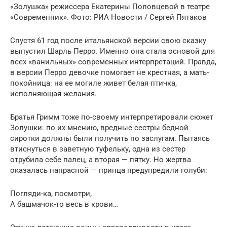
«Золушка» режиссера Екатерины Половцевой в театре
«Современник». Фото: РИА Новости / Сергей Пятаков
Спустя 61 год после итальянской версии свою сказку
выпустил Шарль Перро. Именно она стала основой для
всех «ванильных» современных интерпретаций. Правда,
в версии Перро девочке помогает не крестная, а мать-
покойница: на ее могиле живет белая птичка,
исполняющая желания.
Братья Гримм тоже по-своему интерпретировали сюжет
Золушки: по их мнению, вредные сестры бедной
сиротки должны были получить по заслугам. Пытаясь
втиснуться в заветную туфельку, одна из сестер
отрубила себе палец, а вторая — пятку. Но жертва
оказалась напрасной — принца предупредили голуби:
Погляди-ка, посмотри,
А башмачок-то весь в крови…