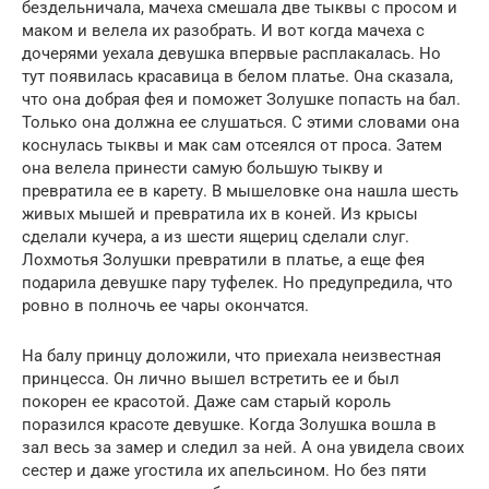
бездельничала, мачеха смешала две тыквы с просом и
маком и велела их разобрать. И вот когда мачеха с
дочерями уехала девушка впервые расплакалась. Но
тут появилась красавица в белом платье. Она сказала,
что она добрая фея и поможет Золушке попасть на бал.
Только она должна ее слушаться. С этими словами она
коснулась тыквы и мак сам отсеялся от проса. Затем
она велела принести самую большую тыкву и
превратила ее в карету. В мышеловке она нашла шесть
живых мышей и превратила их в коней. Из крысы
сделали кучера, а из шести ящериц сделали слуг.
Лохмотья Золушки превратили в платье, а еще фея
подарила девушке пару туфелек. Но предупредила, что
ровно в полночь ее чары окончатся.
На балу принцу доложили, что приехала неизвестная
принцесса. Он лично вышел встретить ее и был
покорен ее красотой. Даже сам старый король
поразился красоте девушке. Когда Золушка вошла в
зал весь за замер и следил за ней. А она увидела своих
сестер и даже угостила их апельсином. Но без пяти