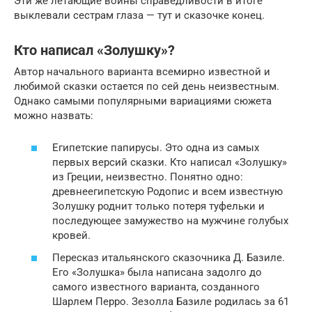
Эти же летающие воины справедливости в итоге
выклевали сестрам глаза — тут и сказочке конец.
Кто написал «Золушку»?
Автор начального варианта всемирно известной и
любимой сказки остается по сей день неизвестным.
Однако самыми популярными вариациями сюжета
можно назвать:
Египетские папирусы. Это одна из самых
первых версий сказки. Кто написал «Золушку»
из Греции, неизвестно. Понятно одно:
древнеегипетскую Родопис и всем известную
Золушку роднит только потеря туфельки и
последующее замужество на мужчине голубых
кровей.
Пересказ итальянского сказочника Д. Базиле.
Его «Золушка» была написана задолго до
самого известного варианта, созданного
Шарлем Перро. Зезолла Базиле родилась за 61