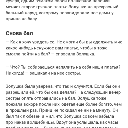
кучера, одним взмахом своей волшебной палочки
меняет старое грязное платье Золушки на прекрасный
бальный наряд, которому позавидовали все дамы у
принца на балу.
Снова бал
— Как я хочу увидеть ее. Не смогли бы вы одолжить мне
какое-нибудь ненужное вам платье, чтобы я тоже
смогла пойти на бал? — спросила Золушка.
— Что? Ты собираешься напялить на себя наши платья?
Никогда! — зашикали на нее сестры.
Золушка была уверена, что так и случится. Если бы они
разрешили ей, что бы она делала? На следующий вечер
сестры опять отправились на бал. Золушка тоже
поехала вскоре после них, одетая еще более богато, чем
в прошлый раз. Принц не покидал ее ни на минуту. Он
был так любезен и мил, что Золушка совсем забыла
про наказ волшебницы. Вдруг она услышала, как часы