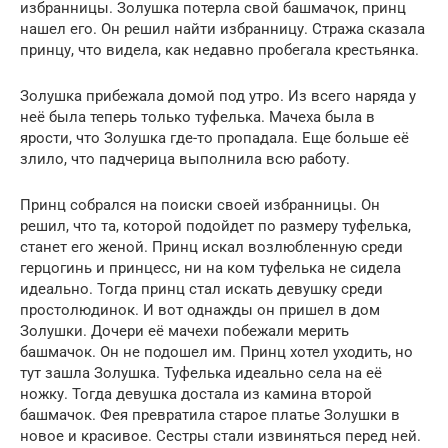
избранницы. Золушка потерла свой башмачок, принц
нашел его. Он решил найти избранницу. Стража сказала
принцу, что видела, как недавно пробегала крестьянка.
Золушка прибежала домой под утро. Из всего наряда у
неё была теперь только туфелька. Мачеха была в
ярости, что Золушка где-то пропадала. Еще больше её
злило, что падчерица выполнила всю работу.
Принц собрался на поиски своей избранницы. Он
решил, что та, которой подойдет по размеру туфелька,
станет его женой. Принц искал возлюбленную среди
герцогинь и принцесс, ни на ком туфелька не сидела
идеально. Тогда принц стал искать девушку среди
простолюдинок. И вот однажды он пришел в дом
Золушки. Дочери её мачехи побежали мерить
башмачок. Он не подошел им. Принц хотел уходить, но
тут зашла Золушка. Туфелька идеально села на её
ножку. Тогда девушка достала из камина второй
башмачок. Фея превратила старое платье Золушки в
новое и красивое. Сестры стали извиняться перед ней.