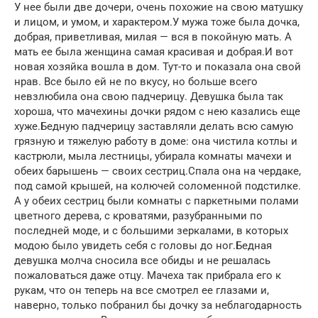
У нее были две дочери, очень похожие на свою матушку
и лицом, и умом, и характером.У мужа тоже была дочка,
добрая, приветливая, милая — вся в покойную мать. А
мать ее была женщина самая красивая и добрая.И вот
новая хозяйка вошла в дом. Тут-то и показала она свой
нрав. Все было ей не по вкусу, но больше всего
невзлюбила она свою падчерицу. Девушка была так
хороша, что мачехины дочки рядом с нею казались еще
хуже.Бедную падчерицу заставляли делать всю самую
грязную и тяжелую работу в доме: она чистила котлы и
кастрюли, мыла лестницы, убирала комнаты мачехи и
обеих барышень — своих сестриц.Спала она на чердаке,
под самой крышей, на колючей соломенной подстилке.
А у обеих сестриц были комнаты с паркетными полами
цветного дерева, с кроватями, разубранными по
последней моде, и с большими зеркалами, в которых
модою было увидеть себя с головы до ног.Бедная
девушка молча сносила все обиды и не решалась
пожаловаться даже отцу. Мачеха так прибрала его к
рукам, что он теперь на все смотрел ее глазами и,
наверно, только побранил бы дочку за неблагодарность