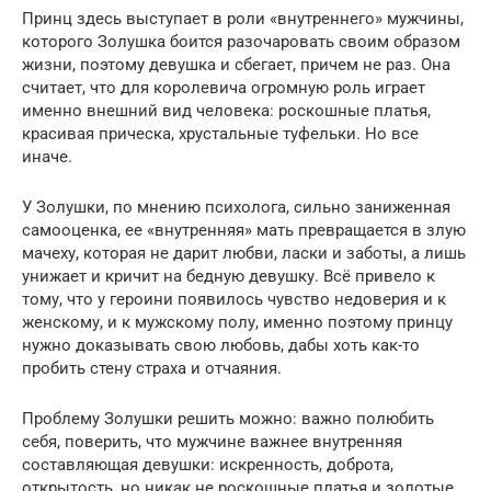
Принц здесь выступает в роли «внутреннего» мужчины,
которого Золушка боится разочаровать своим образом
жизни, поэтому девушка и сбегает, причем не раз. Она
считает, что для королевича огромную роль играет
именно внешний вид человека: роскошные платья,
красивая прическа, хрустальные туфельки. Но все
иначе.
У Золушки, по мнению психолога, сильно заниженная
самооценка, ее «внутренняя» мать превращается в злую
мачеху, которая не дарит любви, ласки и заботы, а лишь
унижает и кричит на бедную девушку. Всё привело к
тому, что у героини появилось чувство недоверия и к
женскому, и к мужскому полу, именно поэтому принцу
нужно доказывать свою любовь, дабы хоть как-то
пробить стену страха и отчаяния.
Проблему Золушки решить можно: важно полюбить
себя, поверить, что мужчине важнее внутренняя
составляющая девушки: искренность, доброта,
открытость, но никак не роскошные платья и золотые