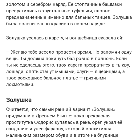
золотом и серебром наряд. Ее стоптанные башмаки
превратились в хрустальные туфельки, словно
предназначенные именно для бальных танцев. Золушка
была ослепительно красива в своем наряде.
Золушка уселась в карету, и волшебница сказала ей:
— Желаю тебе весело провести время. Но запомни одну
вещь. Ты должна покинуть бал ровно в полночь. Если
ты не сделаешь этого, твоя карета превратится в тыкву,
лошади! опять станут мышами, слуги — ящерицами, а
твое роскошное бальное платье — грязными
лохмотьями.
Золушка
Считается, что самый ранний вариант «Золушки»
придумали в Древнем Египте: пока прекрасная
проститутка Фодорис купалась в реке, орёл украл её
сандалию и унес фараону, который восхитился
маленьким размером обуви и в итоге на блуднице