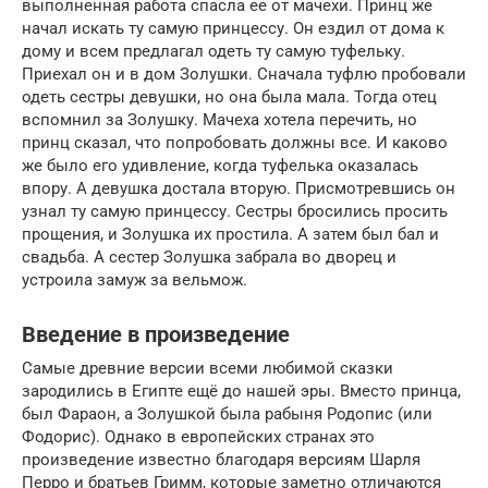
выполненная работа спасла ее от мачехи. Принц же
начал искать ту самую принцессу. Он ездил от дома к
дому и всем предлагал одеть ту самую туфельку.
Приехал он и в дом Золушки. Сначала туфлю пробовали
одеть сестры девушки, но она была мала. Тогда отец
вспомнил за Золушку. Мачеха хотела перечить, но
принц сказал, что попробовать должны все. И каково
же было его удивление, когда туфелька оказалась
впору. А девушка достала вторую. Присмотревшись он
узнал ту самую принцессу. Сестры бросились просить
прощения, и Золушка их простила. А затем был бал и
свадьба. А сестер Золушка забрала во дворец и
устроила замуж за вельмож.
Введение в произведение
Самые древние версии всеми любимой сказки
зародились в Египте ещё до нашей эры. Вместо принца,
был Фараон, а Золушкой была рабыня Родопис (или
Фодорис). Однако в европейских странах это
произведение известно благодаря версиям Шарля
Перро и братьев Гримм, которые заметно отличаются