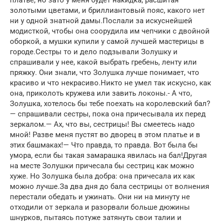
золотыми цветами, и бриллиантовый пояс, какого нет
ни у одной знатной дамы.Послали за искуснейшей
модисткой, чтобы она соорудила им чепчики с двойной
оборкой, а мушки купили у самой лучшей мастерицы в
городе.Сестры то и дело подзывали Золушку и
спрашивали у нее, какой выбрать гребень, ленту или
пряжку. Они знали, что Золушка лучше понимает, что
красиво и что некрасиво.Никто не умел так искусно, как
она, приколоть кружева или завить локоны.- А что,
Золушка, хотелось бы тебе поехать на королевский бал?
— спрашивали сестры, пока она причесывала их перед
зеркалом.— Ах, что вы, сестрицы! Вы смеетесь надо
мной! Разве меня пустят во дворец в этом платье и в
этих башмаках!— Что правда, то правда. Вот была бы
умора, если бы такая замарашка явилась на бал!Другая
на месте Золушки причесала бы сестриц как можно
хуже. Но Золушка была добра: она причесала их как
можно лучше.За два дня до бала сестрицы от волнения
перестали обедать и ужинать. Они ни на минуту не
отходили от зеркала и разорвали больше дюжины
шнурков, пытаясь потуже затянуть свои талии и