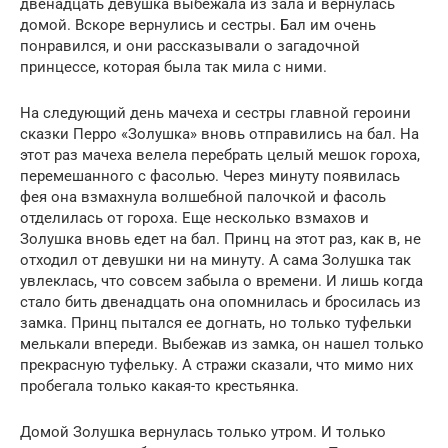
двенадцать девушка выбежала из зала и вернулась
домой. Вскоре вернулись и сестры. Бал им очень
понравился, и они рассказывали о загадочной
принцессе, которая была так мила с ними.
На следующий день мачеха и сестры главной героини
сказки Перро «Золушка» вновь отправились на бал. На
этот раз мачеха велела перебрать целый мешок гороха,
перемешанного с фасолью. Через минуту появилась
фея она взмахнула волшебной палочкой и фасоль
отделилась от гороха. Еще несколько взмахов и
Золушка вновь едет на бал. Принц на этот раз, как в, не
отходил от девушки ни на минуту. А сама Золушка так
увлеклась, что совсем забыла о времени. И лишь когда
стало бить двенадцать она опомнилась и бросилась из
замка. Принц пытался ее догнать, но только туфельки
мелькали впереди. Выбежав из замка, он нашел только
прекрасную туфельку. А стражи сказали, что мимо них
пробегала только какая-то крестьянка.
Домой Золушка вернулась только утром. И только