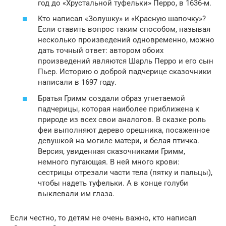
год до «Хрустальной туфельки» Перро, в 1636-м.
Кто написал «Золушку» и «Красную шапочку»?
Если ставить вопрос таким способом, называя
несколько произведений одновременно, можно
дать точный ответ: автором обоих
произведений являются Шарль Перро и его сын
Пьер. Историю о доброй падчерице сказочники
написали в 1697 году.
Братья Гримм создали образ угнетаемой
падчерицы, которая наиболее приближена к
природе из всех свои аналогов. В сказке роль
феи выполняют дерево орешника, посаженное
девушкой на могиле матери, и белая птичка.
Версия, увиденная сказочниками Гримм,
немного пугающая. В ней много крови:
сестрицы отрезали части тела (пятку и пальцы),
чтобы надеть туфельки. А в конце голуби
выклевали им глаза.
Если честно, то детям не очень важно, кто написал