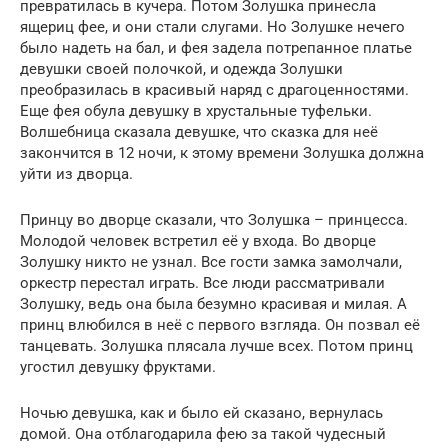
превратилась в кучера. Потом Золушка принесла
ящериц фее, и они стали слугами. Но Золушке нечего
было надеть на бал, и фея задела потрепанное платье
девушки своей полочкой, и одежда Золушки
преобразилась в красивый наряд с драгоценностями.
Еще фея обула девушку в хрустальные туфельки.
Волшебница сказала девушке, что сказка для неё
закончится в 12 ночи, к этому времени Золушка должна
уйти из дворца.
Принцу во дворце сказали, что Золушка – принцесса.
Молодой человек встретил её у входа. Во дворце
Золушку никто не узнал. Все гости замка замолчали,
оркестр перестал играть. Все люди рассматривали
Золушку, ведь она была безумно красивая и милая. А
принц влюбился в неё с первого взгляда. Он позвал её
танцевать. Золушка плясала лучше всех. Потом принц
угостил девушку фруктами.
Ночью девушка, как и было ей сказано, вернулась
домой. Она отблагодарила фею за такой чудесный