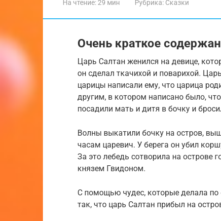
На чтение:
29 мин
Рубрика:
Сказки
Очень краткое содержан
Царь Салтан женился на девице, котор
он сделал ткачихой и поварихой. Царь
царицы написали ему, что царица ро
другим, в котором написано было, что
посадили мать и дитя в бочку и броси
Волны выкатили бочку на остров, выш
часам царевич. У берега он убил корш
За это лебедь сотворила на острове г
князем Гвидоном.
С помощью чудес, которые делала по 
так, что царь Салтан прибыл на остро