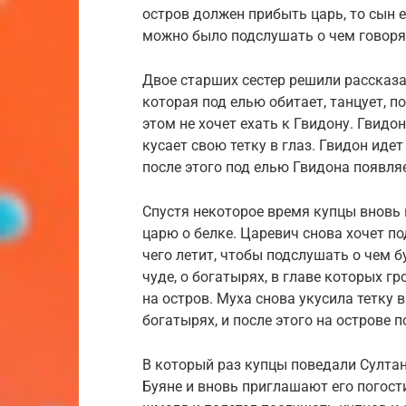
остров должен прибыть царь, то сын 
можно было подслушать о чем говорят
Двое старших сестер решили рассказа
которая под елью обитает, танцует, п
этом не хочет ехать к Гвидону. Гвидо
кусает свою тетку в глаз. Гвидон иде
после этого под елью Гвидона появляе
Спустя некоторое время купцы вновь 
царю о белке. Царевич снова хочет по
чего летит, чтобы подслушать о чем б
чуде, о богатырях, в главе которых г
на остров. Муха снова укусила тетку в
богатырях, и после этого на острове
В который раз купцы поведали Султан
Буяне и вновь приглашают его погост