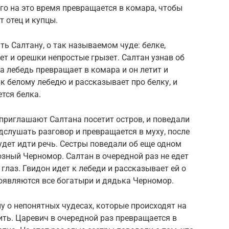
его на это время превращается в комара, чтобы
 отец и купцы.
ть Салтану, о так называемом чуде: белке,
оет и орешки непростые грызет. Салтан узнав об
на лебедь превращает в комара и он летит и
т к белому лебедю и рассказывает про белку, и
тся белка.
приглашают Салтана посетит остров, и поведали
дслушать разговор и превращается в муху, после
удет идти речь. Сестры поведали об еще одном
розный Черномор. Салтан в очередной раз не едет
 глаз. Гвидон идет к лебеди и рассказывает ей о
 появляются все богатыри и дядька Черномор.
у о непонятных чудесах, которые происходят на
ить. Царевич в очередной раз превращается в