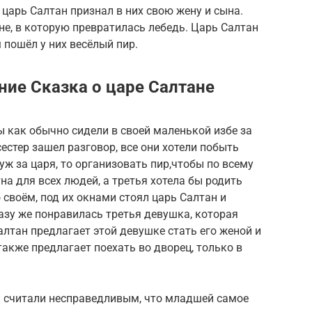
 царь Салтан признал в них свою жену и сына.
не, в которую превратилась лебедь. Царь Салтан
м пошёл у них весёлый пир.
ние Сказка о царе Салтане
 как обычно сидели в своей маленькой избе за
естер зашел разговор, все они хотели побыть
ж за царя, то организовать пир,чтобы по всему
на для всех людей, а третья хотела бы родить
 своём, под их окнами стоял царь Салтан и
разу же понравилась третья девушка, которая
алтан предлагает этой девушке стать его женой и
также предлагает поехать во дворец, только в
ни считали несправедливым, что младшей самое