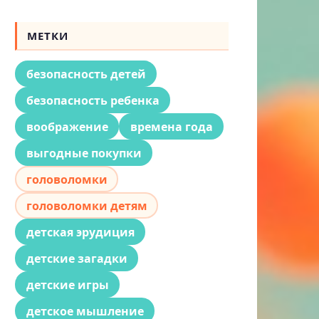
МЕТКИ
безопасность детей
безопасность ребенка
воображение
времена года
выгодные покупки
головоломки
головоломки детям
детская эрудиция
детские загадки
детские игры
детское мышление