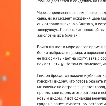
лучшее достается и обиделись на Сал
Через определенное время после свад
сына, но на момент рождения царь бы
они отправили письмо Салтану, в кот
«зверушку». После таких новостей выш
заколотив их в бочках.
Бочка плывет в море долгое время и в
бочки выбралась царица, и взрослый с
её покормить идет на охоту, взяв с с
поймать птицу. Но там он замечает, 
Гвидон бросается помочь и убивает к
говорит Гвидону, что готова оказать 
мгновенье на острове вырастет город
проплывали вдоль этого острова и в
новым видом. И вот однажды вернувш
граде на ранее неизвестном острове и