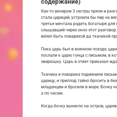
содержание)
Как-то вечером 3 сестры пряли и разг
стала царицей, устроила бы пир на вес
третья мечтала родить богатыря для 
слышавший через окно этот разговор. 
велел быть поварихой да ткачихой при
Пока царь был в военном походе, цар
послали к царю гонца с письмом, в к
зверюшку. Царь в ответ приказал жда
Ткачиха и повариха подменили письмо
царицу, и приплод тайно бросить в бе
младенцем и бросили в море. Бочку но
а по часам.
Когда бочку вынесло на остров, царев