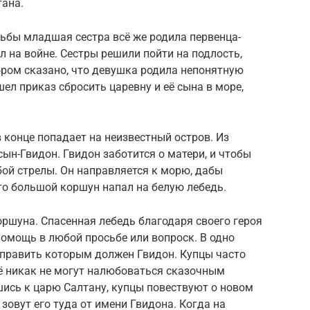
тана.
ьбы младшая сестра всё же родила первенца-
л на войне. Сестры решили пойти на подлость,
ором сказано, что девушка родила непонятную
ел приказ сбросить царевну и её сына в море,
 конце попадает на неизвестный остров. Из
ын-Гвидон. Гвидон заботится о матери, и чтобы
обой стрелы. Он направляется к морю, дабы
что большой коршун напал на белую лебедь.
оршуна. Спасенная лебедь благодаря своего героя
помощь в любой просьбе или вопроск. В одно
,править которым должен Гвидон. Купцы часто
сё никак не могут налюбоваться сказочным
ись к царю Салтану, купцы повествуют о новом
 зовут его туда от имени Гвидона. Когда на