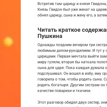
Встретив там царицу и князя Гвидона,
Князь Гвидон был уже женат на царев
обнял царицу, сына и жену его, а зате
Читать краткое содержа
Пушкина
Однажды поздним вечером три сестры
любимым делом-рукоделием. И тут у с
царицами. Первая мечтала выйти заму
миру гуляли, вторая бы наткала полот
сына для царя. Пока каждая думала о
подслушивал. Он вошел в избу, ему с
говорила о том, чтобы родить сына. С
родить богатыря. Другим сестрам он 
качестве поварихи и ткачихи.
Этот разговор обидел двух сестер, о