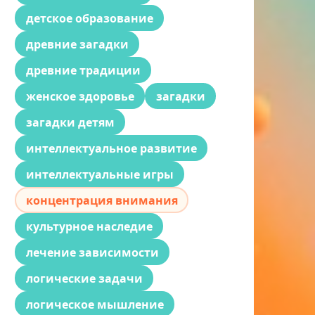
детское образование
древние загадки
древние традиции
женское здоровье
загадки
загадки детям
интеллектуальное развитие
интеллектуальные игры
концентрация внимания
культурное наследие
лечение зависимости
логические задачи
логическое мышление