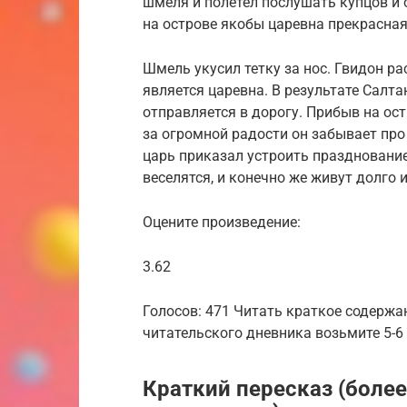
шмеля и полетел послушать купцов и о
на острове якобы царевна прекрасная
Шмель укусил тетку за нос. Гвидон ра
является царевна. В результате Салта
отправляется в дорогу. Прибыв на остр
за огромной радости он забывает про 
царь приказал устроить празднование
веселятся, и конечно же живут долго и
Оцените произведение:
3.62
Голосов: 471 Читать краткое содержан
читательского дневника возьмите 5-
Краткий пересказ (боле