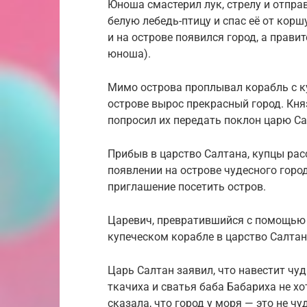
Юноша смастерил лук, стрелу и отпра
белую лебедь-птицу и спас её от корш
и на острове появился город, а правит
юноша).
Мимо острова проплывал корабль с к
острове вырос прекрасный город. Кня
попросил их передать поклон царю Са
Прибыв в царство Салтана, купцы ра
появлении на острове чудесного горо
приглашение посетить остров.
Царевич, превратившийся с помощью 
купеческом корабле в царство Салтан
Царь Салтан заявил, что навестит чуд
ткачиха и сватья баба Бабариха не хо
сказала, что город у моря — это не чу