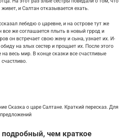
тца. На этот раз злые сестры поведали о том, что
 живет, и Салтан отказывается ехать.
ссказал лебедю о царевне, и на острове тут же
н все же соглашается плыть в новый гррод и
ов он встречает свою жену и сына, узнает их. И-
обиду на злых сестер и прощает их. После этого
 на весь мир. В конце сказки все счастливые
 счастливо.
ие Сказка о царе Салтане. Краткий пересказ. Для
6 предложений
е подробный, чем краткое