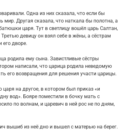
оваривали. Одна из них сказала, что если бы
ь мир. Другая сказала, что наткала бы полотна, а
батюшки царя. Тут в светлицу вошёл царь Салтан,
Третью девицу он взял себе в жёны, а сёстрам
 его дворе.
ица родила ему сына. Завистливые сёстры
отором написали, что царица родила неведомую
ть его возвращения для решения участи царицы.
 царя на другое, в котором был приказ «и
здну вод». Бояре поместили в бочку мать с
сило по волнам, и царевич в ней рос не по дням,
ич вышиб из неё дно и вышел с матерью на берег.