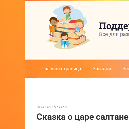
Перейти
к
контенту
Подде
Все для раз
Главная страница
Загадки
Ра
Главная
»
Сказки
Сказка о царе салтане