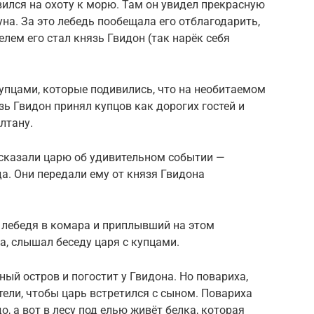
вился на охоту к морю. Там он увидел прекрасную
уна. За это лебедь пообещала его отблагодарить,
елем его стал князь Гвидон (так нарёк себя
упцами, которые подивились, что на необитаемом
зь Гвидон принял купцов как дорогих гостей и
лтану.
ссказали царю об удивительном событии —
да. Они передали ему от князя Гвидона
лебедя в комара и приплывший на этом
а, слышал беседу царя с купцами.
ный остров и погостит у Гвидона. Но повариха,
тели, чтобы царь встретился с сыном. Повариха
до, а вот в лесу под елью живёт белка, которая