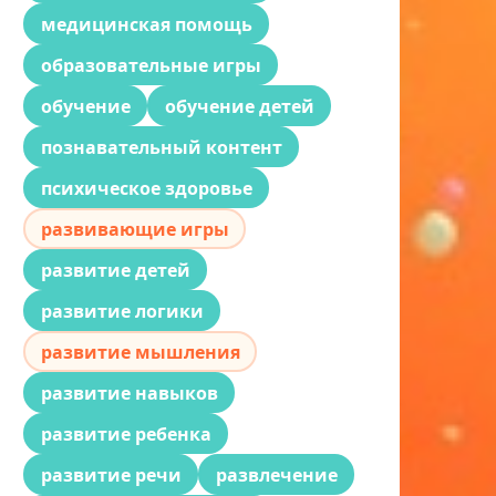
медицинская помощь
образовательные игры
обучение
обучение детей
познавательный контент
психическое здоровье
развивающие игры
развитие детей
развитие логики
развитие мышления
развитие навыков
развитие ребенка
развитие речи
развлечение