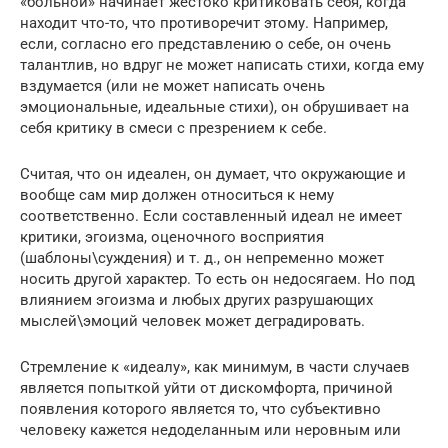
«больной» начинает жестоко критиковать себя, когда
находит что-то, что противоречит этому. Например,
если, согласно его представлению о себе, он очень
талантлив, но вдруг не может написать стихи, когда ему
вздумается (или не может написать очень
эмоциональные, идеальные стихи), он обрушивает на
себя критику в смеси с презрением к себе.
Считая, что он идеален, он думает, что окружающие и
вообще сам мир должен относиться к нему
соответственно. Если составленный идеал не имеет
критики, эгоизма, оценочного восприятия
(шаблоны\суждения) и т. д., он непременно может
носить другой характер. То есть он недосягаем. Но под
влиянием эгоизма и любых других разрушающих
мыслей\эмоций человек может деградировать.
Стремление к «идеалу», как минимум, в части случаев
является попыткой уйти от дискомфорта, причиной
появления которого является то, что субъективно
человеку кажется недоделанным или неровным или