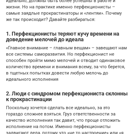
идеально, должны быть более успешны в работе и
жизни. Но на практике именно перфекционисты –
самые заядлые прокрастинаторы и «лентяи». Почему
же так происходит? Давайте разбираться:
1. Перфекционисты теряют кучу времени на
доведение мелочей до идеала
«Главное внимание – главным вещам» – завещают нам
все системы саморазвития. Но перфекционист не
способен пройти мимо мелочей и отводит одинаковое
количество времени и внимания всему, за что берется,
в тщетных попытках довести любую мелочь до
идеального исполнения
2. Люди с синдромом перфекциониста склонны
к прокрастинации
Поскольку хочется сделать все идеально, за это
гораздо сложнее взяться. Груз ответственности за
качество исполнения так давит, что проще отложить
исполнение на потом. Именно перфекционисты
задвигают дела, потому что «не то настроение» или «я