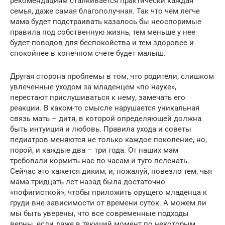
рекомендациям сталкивается практически каждая
семья, даже самая благополучная. Так что чем легче
мама будет подстраивать казалось бы неоспоримые
правила под собственную жизнь, тем меньше у нее
будет поводов для беспокойства и тем здоровее и
спокойнее в конечном счете будет малыш.
Другая сторона проблемы в том, что родители, слишком
увлеченные уходом за младенцем «по науке»,
перестают прислушиваться к нему, замечать его
реакции. В каком-то смысле нарушается уникальная
связь мать – дитя, в которой определяющей должна
быть интуиция и любовь. Правила ухода и советы
педиатров меняются не только каждое поколение, но,
порой, и каждые два – три года. От наших мам
требовали кормить нас по часам и туго пеленать.
Сейчас это кажется диким, и, пожалуй, повезло тем, чья
мама тридцать лет назад была достаточно
«пофигисткой», чтобы приложить орущего младенца к
груди вне зависимости от времени суток. А можем ли
мы быть уверены, что все современные подходы
верны, если даже в текущий момент по некоторым