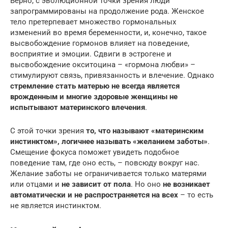
Верно, с эволюционной точки зрения люди
запрограммированы на продолжение рода. Женское
тело претерпевает множество гормональных
изменений во время беременности, и, конечно, такое
высвобождение гормонов влияет на поведение,
восприятие и эмоции. Сдвиги в эстрогене и
высвобождение окситоцина – «гормона любви» –
стимулируют связь, привязанность и влечение. Однако
стремление стать матерью не всегда является
врожденным и многие здоровые женщины не
испытывают материнского влечения
.
С этой точки зрения
то, что называют «материнским
инстинктом», логичнее называть «желанием заботы»
.
Смещение фокуса поможет увидеть подобное
поведение там, где оно есть, – повсюду вокруг нас.
Желание заботы не ограничивается только матерями
или отцами и
не зависит от пола
. Но оно
не возникает
автоматически и не распространяется на всех
– то есть
не является инстинктом.