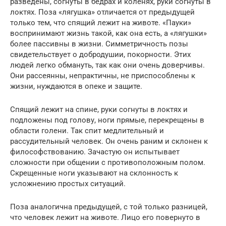
разведены, согнуты в бедрах и коленях, руки согнуты в
локтях. Поза «лягушка» отличается от предыдущей
только тем, что спящий лежит на животе. «Пауки»
воспринимают жизнь такой, как она есть, а «лягушки»
более пассивны в жизни. Симметричность позы
свидетельствует о добродушии, покорности. Этих
людей легко обмануть, так как они очень доверчивы.
Они рассеянны, непрактичны, не приспособлены к
жизни, нуждаются в опеке и защите.
Спящий лежит на спине, руки согнуты в локтях и
подложены под голову, ноги прямые, перекрещены в
области голени. Так спит медлительный и
рассудительный человек. Он очень раним и склонен к
философствованию. Зачастую он испытывает
сложности при общении с противоположным полом.
Скрещенные ноги указывают на склонность к
усложнению простых ситуаций.
Поза аналогична предыдущей, с той только разницей,
что человек лежит на животе. Лицо его повернуто в