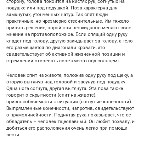
сторону, голова покоится на кистях рук, согнутых на
подушке или под подушкой. Поза характерна для
замкнутых, утонченных натур. Так спят люди
практичные, но чрезмерно стеснительные. Им тяжело
принять решение, порой они неожиданно меняют свое
мнение на противоположное. Если спящий одну руку
кладет под голову, другую закидывает за голову, а тело
его размещается по диагонали кровати, это
свидетельствует об активной жизненной позиции и
стремлении отвоевать свое «место под солнцем».
Человек спит на животе, положив одну руку под щеку, а
вторую вытянув над головой и засунув под подушку.
Одна нога согнута, другая вытянута. Эта поза также
говорит о скрытности (спит на животе),
приспособляемости к ситуации (согнутые конечности).
Выпрямленные конечности, напротив, свидетельствуют
о прямолинейности. Поднятая рука показывает, что ее
обладатель – человек тщеславный. Он любит похвалу, и
добиться его расположения очень легко при помощи
лести.