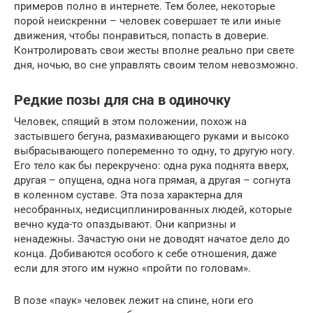
примеров полно в интернете. Тем более, некоторые
порой неискренни – человек совершает те или иные
движения, чтобы понравиться, попасть в доверие.
Контролировать свои жесты вполне реально при свете
дня, ночью, во сне управлять своим телом невозможно.
Редкие позы для сна в одиночку
Человек, спящий в этом положении, похож на
застывшего бегуна, размахивающего руками и высоко
выбрасывающего попеременно то одну, то другую ногу.
Его тело как бы перекручено: одна рука поднята вверх,
другая – опущена, одна нога прямая, а другая – согнута
в коленном суставе. Эта поза характерна для
несобранных, недисциплинированных людей, которые
вечно куда-то опаздывают. Они капризны и
ненадежны. Зачастую они не доводят начатое дело до
конца. Добиваются особого к себе отношения, даже
если для этого им нужно «пройти по головам».
В позе «паук» человек лежит на спине, ноги его