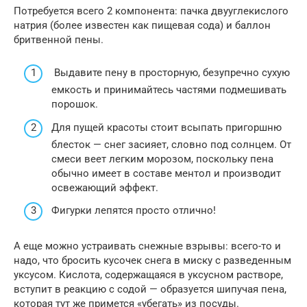
Потребуется всего 2 компонента: пачка двууглекислого
натрия (более известен как пищевая сода) и баллон
бритвенной пены.
Выдавите пену в просторную, безупречно сухую
емкость и принимайтесь частями подмешивать
порошок.
Для пущей красоты стоит всыпать пригоршню
блесток — снег засияет, словно под солнцем. От
смеси веет легким морозом, поскольку пена
обычно имеет в составе ментол и производит
освежающий эффект.
Фигурки лепятся просто отлично!
А еще можно устраивать снежные взрывы: всего-то и
надо, что бросить кусочек снега в миску с разведенным
уксусом. Кислота, содержащаяся в уксусном растворе,
вступит в реакцию с содой — образуется шипучая пена,
которая тут же примется «убегать» из посуды.