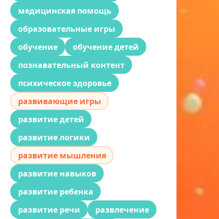
медицинская помощь
образовательные игры
обучение
обучение детей
познавательный контент
психическое здоровье
развивающие игры
развитие детей
развитие логики
развитие мышления
развитие навыков
развитие ребенка
развитие речи
развлечение