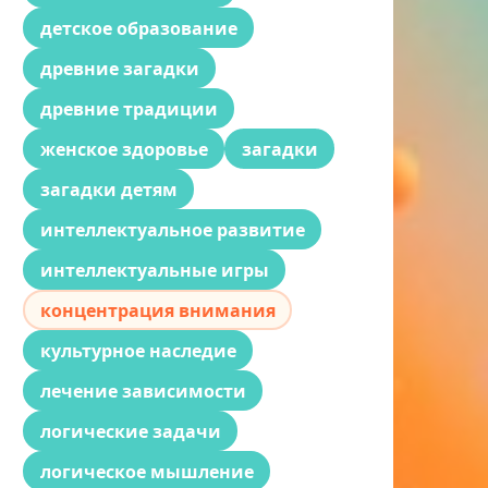
детское образование
древние загадки
древние традиции
женское здоровье
загадки
загадки детям
интеллектуальное развитие
интеллектуальные игры
концентрация внимания
культурное наследие
лечение зависимости
логические задачи
логическое мышление