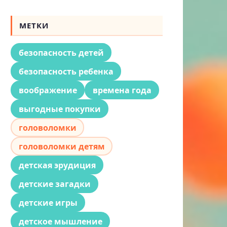
МЕТКИ
безопасность детей
безопасность ребенка
воображение
времена года
выгодные покупки
головоломки
головоломки детям
детская эрудиция
детские загадки
детские игры
детское мышление