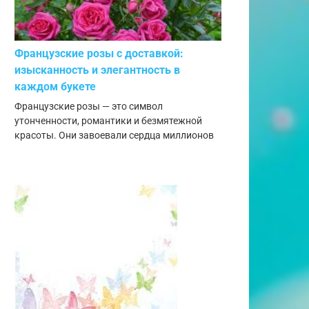
Французские розы с доставкой:
изысканность и элегантность в
каждом букете
Французские розы — это символ
утонченности, романтики и безмятежной
красоты. Они завоевали сердца миллионов