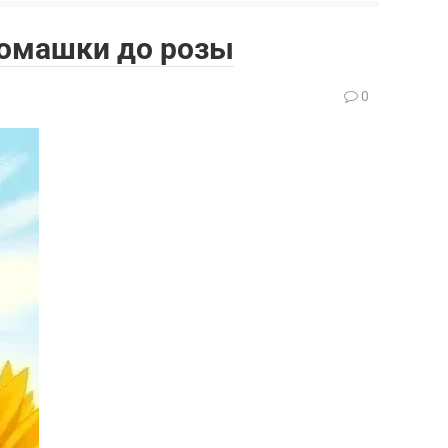
 ромашки до розы
0