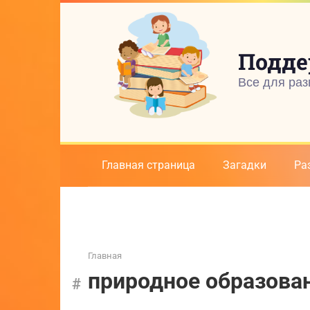
Перейти
к
контенту
Подде
Все для раз
Главная страница
Загадки
Ра
Главная
природное образова