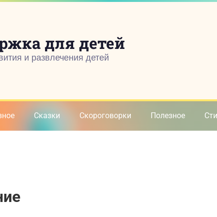
ржка для детей
вития и развлечения детей
зное
Сказки
Скороговорки
Полезное
Ст
ние