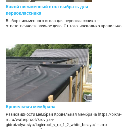
Какой письменный стол выбрать для
первоклассника
Выбор письменного стола для первоклассника —
ответственное и важное дело. От того, насколько правильно
Кровельная мембрана
Разновидности мембран Кровельная мембрана https://bikra-
m.ru/waterproof/krovlya-i-
gidroizolyatsiya/logicroof_v_rp_1_2_white_belaya/ — это