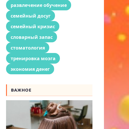
развлечение обучение
семейный досуг
семейный кризис
словарный запас
стоматология
тренировка мозга
экономия денег
ВАЖНОЕ