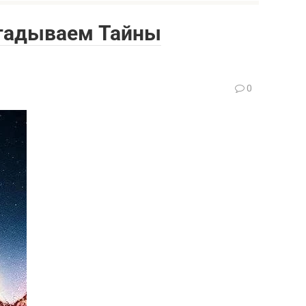
згадываем Тайны
0