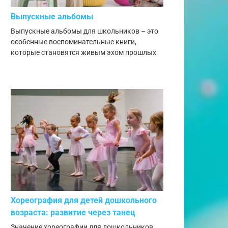
Выпускные альбомы
Выпускные альбомы для школьников – это
особенные воспоминательные книги,
которые становятся живым эхом прошлых
Хореография для детей дошкольного
возраста: развитие через танец
Значение хореографии для дошкольников