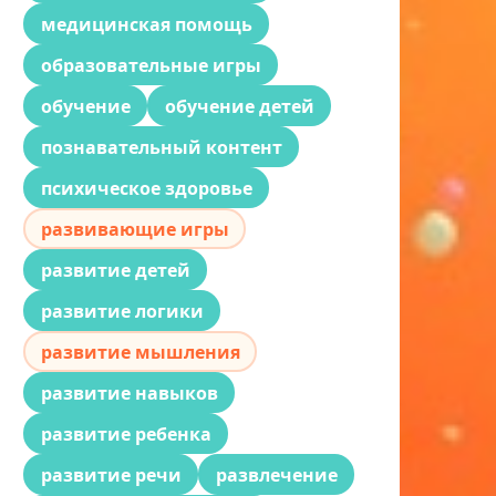
медицинская помощь
образовательные игры
обучение
обучение детей
познавательный контент
психическое здоровье
развивающие игры
развитие детей
развитие логики
развитие мышления
развитие навыков
развитие ребенка
развитие речи
развлечение