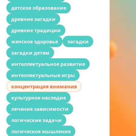
детское образование
древние загадки
древние традиции
женское здоровье
загадки
загадки детям
интеллектуальное развитие
интеллектуальные игры
концентрация внимания
культурное наследие
лечение зависимости
логические задачи
логическое мышление