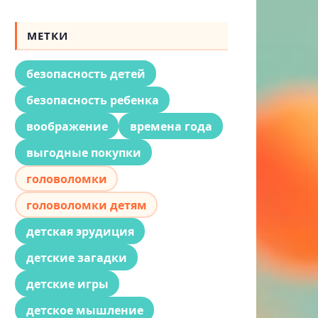
МЕТКИ
безопасность детей
безопасность ребенка
воображение
времена года
выгодные покупки
головоломки
головоломки детям
детская эрудиция
детские загадки
детские игры
детское мышление