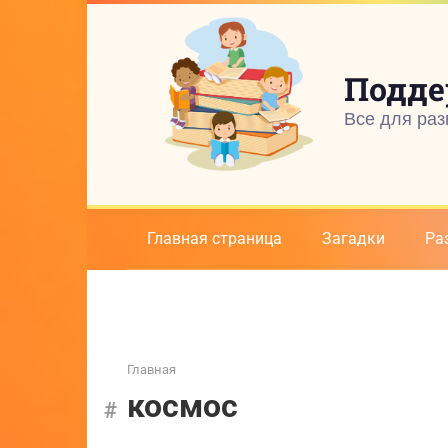
Перейти
к
контенту
Подде
Все для раз
Главная страница
Загадки
Ра
Главная
космос