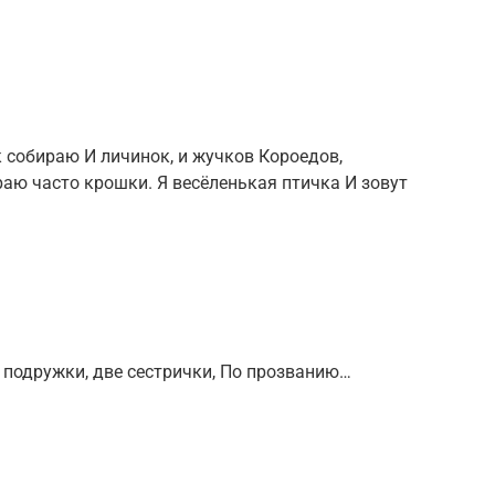
 собираю И личинок, и жучков Короедов,
аю часто крошки. Я весёленькая птичка И зовут
е подружки, две сестрички, По прозванию…