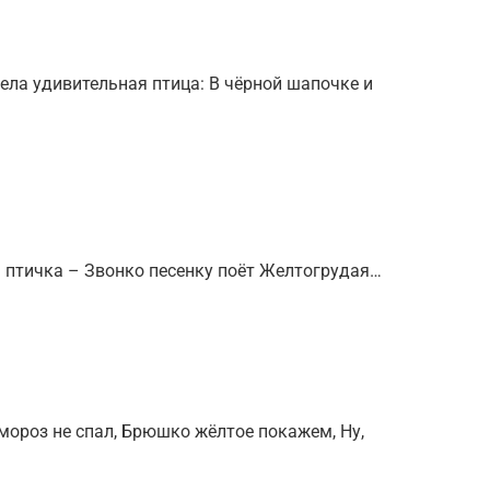
ела удивительная птица: В чёрной шапочке и
м птичка – Звонко песенку поёт Желтогрудая…
 мороз не спал, Брюшко жёлтое покажем, Ну,