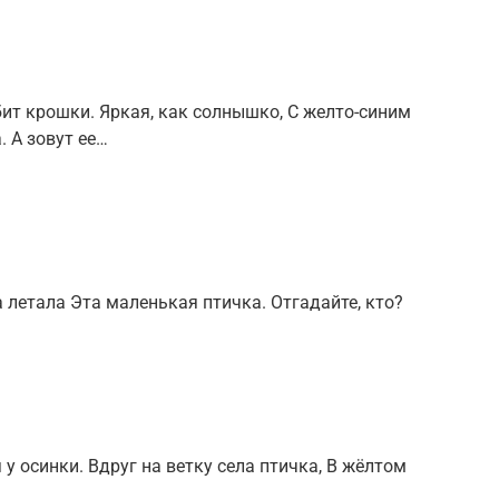
ит крошки. Яркая, как солнышко, С желто-синим
 А зовут ее…
ра летала Эта маленькая птичка. Отгадайте, кто?
 у осинки. Вдруг на ветку села птичка, В жёлтом