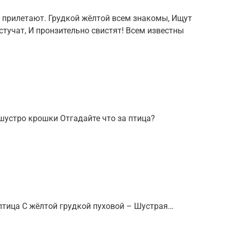
од прилетают. Грудкой жёлтой всем знакомы, Ищут
 стучат, И пронзительно свистят! Всем известны
шустро крошки Отгадайте что за птица?
птица С жёлтой грудкой пуховой – Шустрая…