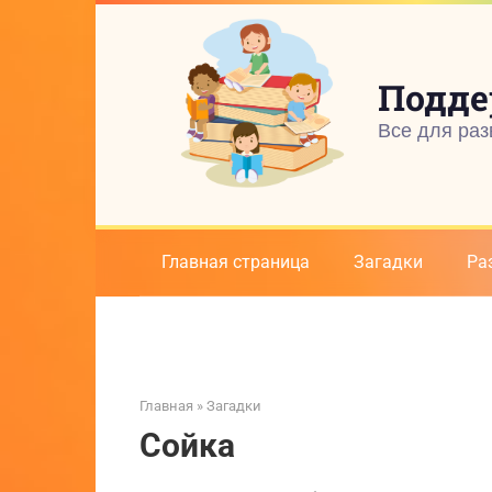
Перейти
к
контенту
Подде
Все для раз
Главная страница
Загадки
Ра
Главная
»
Загадки
Сойка