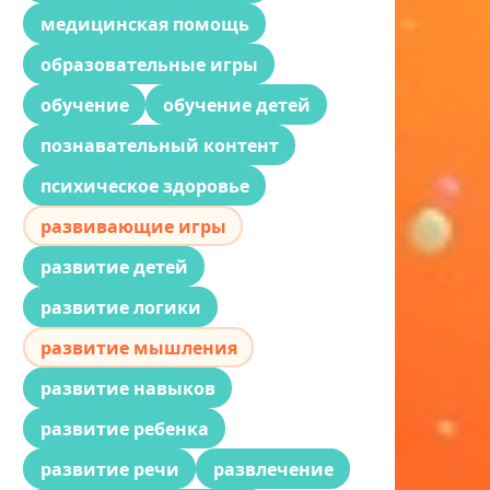
медицинская помощь
образовательные игры
обучение
обучение детей
познавательный контент
психическое здоровье
развивающие игры
развитие детей
развитие логики
развитие мышления
развитие навыков
развитие ребенка
развитие речи
развлечение