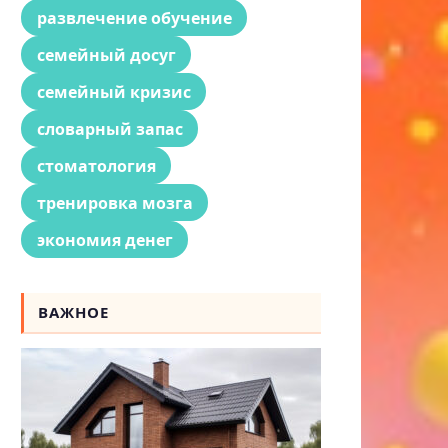
развлечение обучение
семейный досуг
семейный кризис
словарный запас
стоматология
тренировка мозга
экономия денег
ВАЖНОЕ