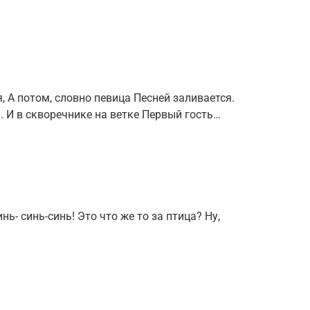
я, А потом, словно певица Песней заливается.
. И в скворечнике на ветке Первый гость…
ь- синь-синь! Это что же то за птица? Ну,