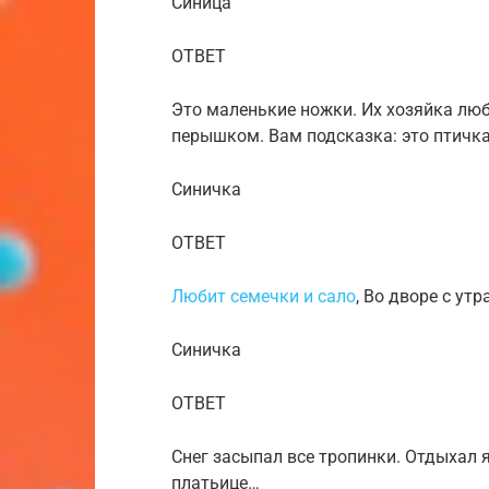
Синица
ОТВЕТ
Это маленькие ножки. Их хозяйка люб
перышком. Вам подсказка: это птичка.
Синичка
ОТВЕТ
Любит семечки и сало
, Во дворе с ут
Синичка
ОТВЕТ
Снег засыпал все тропинки. Отдыхал я
платьице…