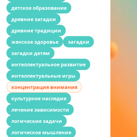
детское образование
древние загадки
древние традиции
женское здоровье
загадки
загадки детям
интеллектуальное развитие
интеллектуальные игры
концентрация внимания
культурное наследие
лечение зависимости
логические задачи
логическое мышление