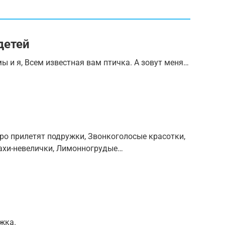
детей
ы и я, Всем известная вам птичка. А зовут меня…
ро прилетят подружки, Звонкоголосые красотки,
тахи-невелички, Лимонногрудые…
жка.