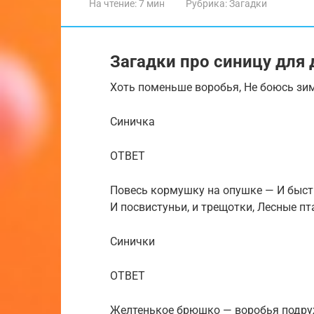
На чтение:
7 мин
Рубрика:
Загадки
Загадки про синицу для 
Хоть поменьше воробья, Не боюсь зим
Синичка
ОТВЕТ
Повесь кормушку на опушке — И быст
И посвистуньи, и трещотки, Лесные п
Синички
ОТВЕТ
Желтенькое брюшко — воробья подру