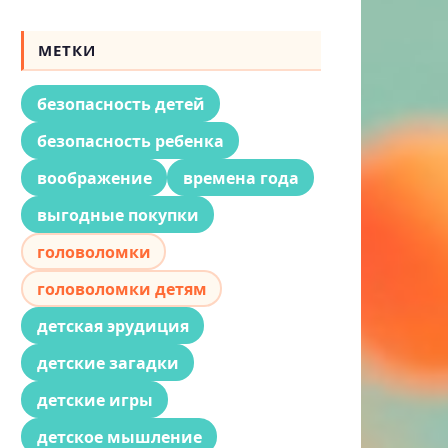
МЕТКИ
безопасность детей
безопасность ребенка
воображение
времена года
выгодные покупки
головоломки
головоломки детям
детская эрудиция
детские загадки
детские игры
детское мышление