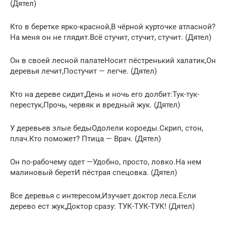
(Дятел)
Кто в беретке ярко-красной,В чёрной курточке атласной?
На меня он не глядит.Всё стучит, стучит, стучит. (Дятел)
Он в своей лесной палатеНосит пёстренький халатик,Он
деревья лечит,Постучит — легче. (Дятел)
Кто на дереве сидит,День и ночь его долбит:Тук-тук-
перестук,Прочь, червяк и вредный жук. (Дятел)
У деревьев злые бедыОдолели короеды.Скрип, стон,
плач.Кто поможет? Птица — Врач. (Дятел)
Он по-рабочему одет —Удобно, просто, ловко.На нем
малиновый беретИ пёстрая спецовка. (Дятел)
Все деревья с интересом,Изучает доктор леса.Если
дерево ест жук,Доктор сразу: ТУК-ТУК-ТУК! (Дятел)