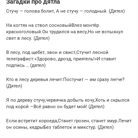
Загадки про дятла
Стучу — голова болит, А не стучу — голодный. (Дятел)
На когтях на ствол сосновыйВлез монтёр
красноголовый.Он трудился на весу,Но не вспыхнул
свет в лесу. (Дятел)
В лесу, под щебет, звон и свист,Стучит лесной
телеграфист:«Здорово, дрозд, приятель!»И ставит
подпись … (дятел)
Кто в лесу деревья лечит:Постучит — им сразу легче?
(Дятел)
Я по дереву стучу,червячка добыть хочу,Хоть и скрылся
под корой —Всё равно он будет мой! (Дятел)
Если встретит короеда,Станет грозен, станет хмур.Лечит
он осины, кедрыБез таблеток и микстур. (Дятел)