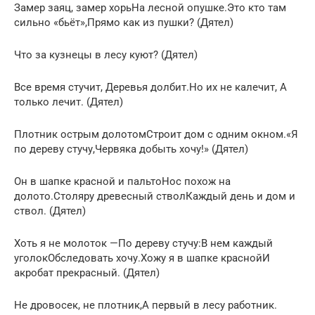
Замер заяц, замер хорьНа лесной опушке.Это кто там
сильно «бьёт»,Прямо как из пушки? (Дятел)
Что за кузнецы в лесу куют? (Дятел)
Все время стучит, Деревья долбит.Но их не калечит, А
только лечит. (Дятел)
Плотник острым долотомСтроит дом с одним окном.«Я
по дереву стучу,Червяка добыть хочу!» (Дятел)
Он в шапке красной и пальтоНос похож на
долото.Столяру древесный стволКаждый день и дом и
ствол. (Дятел)
Хоть я не молоток —По дереву стучу:В нем каждый
уголокОбследовать хочу.Хожу я в шапке краснойИ
акробат прекрасный. (Дятел)
Не дровосек, не плотник,А первый в лесу работник.