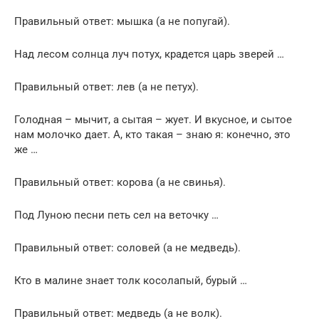
Правильный ответ: мышка (а не попугай).
Над лесом солнца луч потух, крадется царь зверей …
Правильный ответ: лев (а не петух).
Голодная – мычит, а сытая – жует. И вкусное, и сытое
нам молочко дает. А, кто такая – знаю я: конечно, это
же …
Правильный ответ: корова (а не свинья).
Под Луною песни петь сел на веточку …
Правильный ответ: соловей (а не медведь).
Кто в малине знает толк косолапый, бурый …
Правильный ответ: медведь (а не волк).