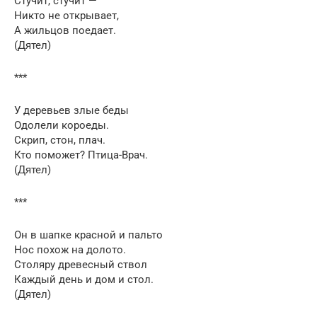
Стучит, стучит —
Никто не открывает,
А жильцов поедает.
(Дятел)
***
У деревьев злые беды
Одолели короеды.
Скрип, стон, плач.
Кто поможет? Птица-Врач.
(Дятел)
***
Он в шапке красной и пальто
Нос похож на долото.
Столяру древесный ствол
Каждый день и дом и стол.
(Дятел)