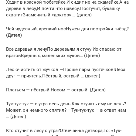
Ходит в красной тюбетейке,И сидит не на скамейке,А на
дереве в лесу,И почти что навесу.Постучит, букашку
схватитЗнаменитый «доктор» … (дятел)
Чей чудесный, крепкий носНужен для постройки гнёзд?
(Дятел)
Все деревья я лечуПо деревьям я стучу.Их спасаю от
враговВредных, маленьких жуков… (Дятел)
Лес очистить от жучков —Проще пары пустячков!Леса
друг — приятель.Пёстрый, острый … (дятел)
Платьем — пёстрый.Носом — острый. (Дятел)
Тук-тук-тук — с утра весь день.Как стучать ему не лень?
Может, он немного спятил? —Тук-тук-тук — в ответ нам
… (Дятел)
Кто стучит в лесу с утра?Отвечай-ка детвора,То: «Тук-