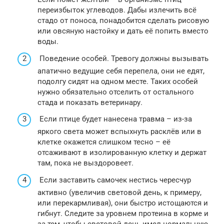
переизбыток углеводов. Дабы излечить всё
стадо от поноса, понадобится сделать рисовую
или овсяную настойку и дать её попить вместо
воды.
Поведение особей. Тревогу должны вызывать
апатично ведущие себя перепела, они не едят,
подолгу сидят на одном месте. Таких особей
нужно обязательно отселить от остального
стада и показать ветеринару.
Если птице будет нанесена травма – из-за
яркого света может вспыхнуть расклёв или в
клетке окажется слишком тесно – её
отсаживают в изолированную клетку и держат
там, пока не выздоровеет.
Если заставить самочек нестись чересчур
активно (увеличив световой день, к примеру,
или перекармливая), они быстро истощаются и
гибнут. Следите за уровнем протеина в корме и
за тем, чтобы световой день имел нормальную