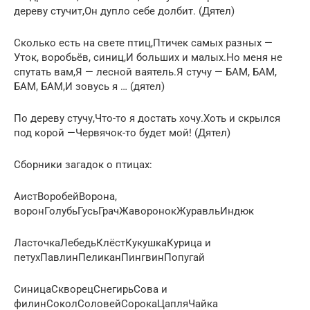
дереву стучит,Он дупло себе долбит. (Дятел)
Сколько есть на свете птиц,Птичек самых разных —
Уток, воробьёв, синиц,И больших и малых.Но меня не
спутать вам,Я — лесной ваятель.Я стучу — БАМ, БАМ,
БАМ, БАМ,И зовусь я … (дятел)
По дереву стучу,Что-то я достать хочу.Хоть и скрылся
под корой —Червячок-то будет мой! (Дятел)
Сборники загадок о птицах:
АистВоробейВорона,
воронГолубьГусьГрачЖаворонокЖуравльИндюк
ЛасточкаЛебедьКлёстКукушкаКурица и
петухПавлинПеликанПингвинПопугай
СиницаСкворецСнегирьСова и
филинСоколСоловейСорокаЦапляЧайка