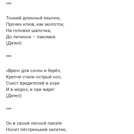
***
Тонкий длинный язычок,
Прочен клюв, как молоток,
На головке шапочка,
До личинок – лакомка.
(Дятел)
***
«Врач» для сосен и берёз,
Крепче стали острый нос,
Съест вредителей в коре
И в мороз, и при жаре!
(Дятел)
***
Он в своей лесной палате
Носит пёстренький халатик,