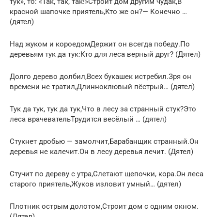
тук», то: «Так, так, так!»Строит дом другим чудак,В
красной шапочке приятель,Кто же он?— Конечно …
(дятел)
Над жуком и короедомДержит он всегда победу.По
деревьям тук да тук:Кто для леса верный друг? (Дятел)
Долго дерево долбил,Всех букашек истребил.Зря он
времени не тратил,Длинноклювый пёстрый… (дятел)
Тук да тук, тук да тук,Что в лесу за странный стук?Это
леса врачевательТрудится весёлый … (дятел)
Стукнет дробью — замолчит,Барабанщик странный.Он
деревья не калечит.Он в лесу деревья лечит. (Дятел)
Стучит по дереву с утра,Слетают щепочки, кора.Он леса
старого приятель,Жуков изловит умный… (дятел)
Плотник острым долотом,Строит дом с одним окном.
(Дятел)