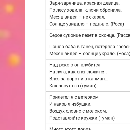
Заря-заряница, красная девица,
По лесу ходила, ключи обронила,
Месяц видел – не сказал,
Солнце увидало – подняло. (Роса)
Серое суконце лезет в оконце. (Расс
Пошла баба в танец, потеряла гребе
Месяц видел – солнце украло. (Роса
Над рекою он клубится
На луга, как снег ложится.
Влез за ворот и в карман…
Как зовут его (туман)
Прилетел я с ветерком
И накрыл избушки.
Воздух словно с молоком,
Подставляйте кружки (туман)
Много этого добра