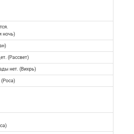
тся.
и ночь)
ан)
ет. (Рассвет)
ды нет. (Вихрь)
 (Роса)
са)