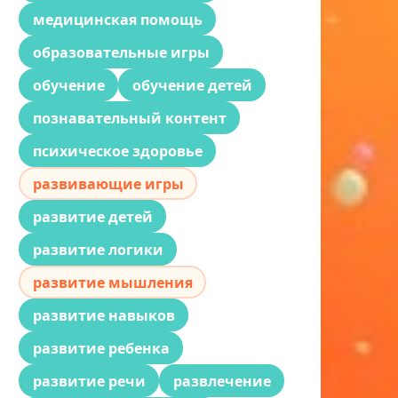
медицинская помощь
образовательные игры
обучение
обучение детей
познавательный контент
психическое здоровье
развивающие игры
развитие детей
развитие логики
развитие мышления
развитие навыков
развитие ребенка
развитие речи
развлечение