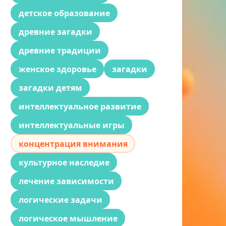
детское образование
древние загадки
древние традиции
женское здоровье
загадки
загадки детям
интеллектуальное развитие
интеллектуальные игры
концентрация внимания
культурное наследие
лечение зависимости
логические задачи
логическое мышление