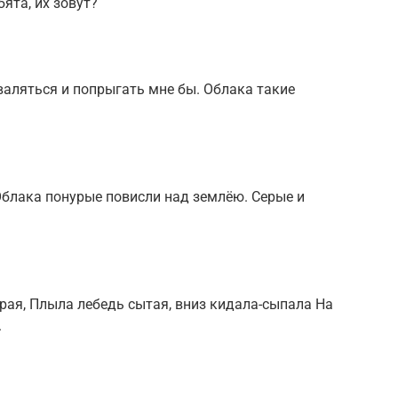
бята, их зовут?
поваляться и попрыгать мне бы. Облака такие
 Облака понурые повисли над землёю. Серые и
серая, Плыла лебедь сытая, вниз кидала-сыпала На
.