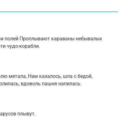
ами полей Проплывают караваны небывалых
ти чудо-корабли.
лю метала, Нам казалось, шла с бедой,
ролилась, вдоволь пашня напилась.
 парусов плывут.