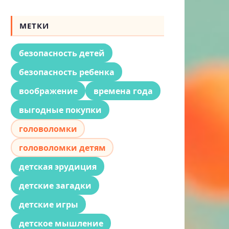
МЕТКИ
безопасность детей
безопасность ребенка
воображение
времена года
выгодные покупки
головоломки
головоломки детям
детская эрудиция
детские загадки
детские игры
детское мышление