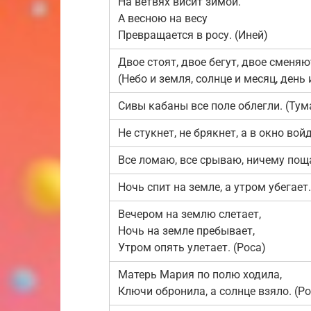
На ветвях висит зимой.
А весною на весу
Превращается в росу. (Иней)
Двое стоят, двое бегут, двое сменяю
(Небо и земля, солнце и месяц, день 
Сивы кабаны все поле облегли. (Тум
Не стукнет, не брякнет, а в окно войд
Все ломаю, все срываю, ничему поща
Ночь спит на земле, а утром убегает.
Вечером на землю слетает,
Ночь на земле пребывает,
Утром опять улетает. (Роса)
Матерь Мария по полю ходила,
Ключи обронила, а солнце взяло. (Ро