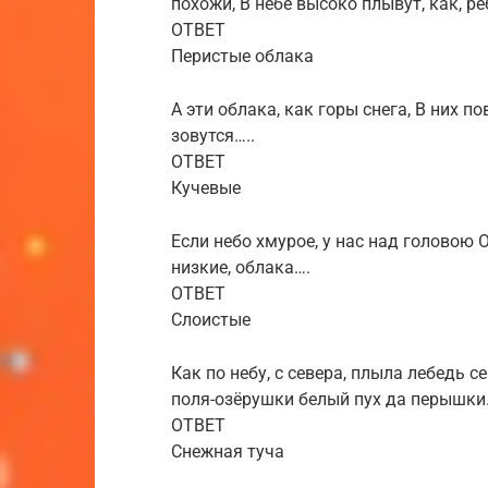
похожи, В небе высоко плывут, как, ре
ОТВЕТ
Перистые облака
А эти облака, как горы снега, В них 
зовутся…..
ОТВЕТ
Кучевые
Если небо хмурое, у нас над головою
низкие, облака….
ОТВЕТ
Слоистые
Как по небу, с севера, плыла лебедь 
поля-озёрушки белый пух да перышки
ОТВЕТ
Снежная туча