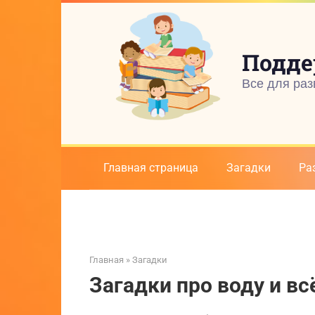
Перейти
к
контенту
Подде
Все для раз
Главная страница
Загадки
Ра
Главная
»
Загадки
Загадки про воду и вс