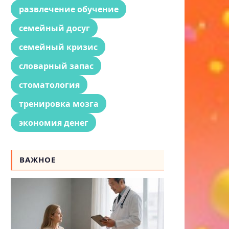
развлечение обучение
семейный досуг
семейный кризис
словарный запас
стоматология
тренировка мозга
экономия денег
ВАЖНОЕ