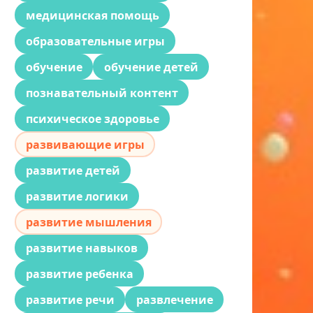
медицинская помощь
образовательные игры
обучение
обучение детей
познавательный контент
психическое здоровье
развивающие игры
развитие детей
развитие логики
развитие мышления
развитие навыков
развитие ребенка
развитие речи
развлечение