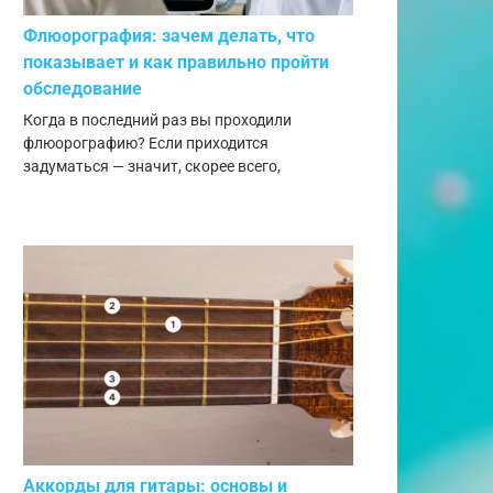
Флюорография: зачем делать, что
показывает и как правильно пройти
обследование
Когда в последний раз вы проходили
флюорографию? Если приходится
задуматься — значит, скорее всего,
Аккорды для гитары: основы и