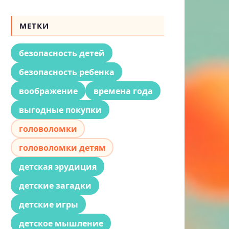
МЕТКИ
безопасность детей
безопасность ребенка
воображение
времена года
выгодные покупки
головоломки
головоломки детям
детская эрудиция
детские загадки
детские игры
детское мышление