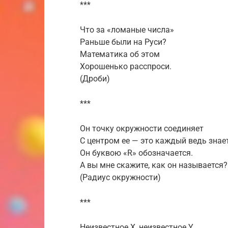
***
Что за «ломаные числа»
Раньше были на Руси?
Математика об этом
Хорошенько расспроси.
(Дроби)
***
Он точку окружности соединяет
С центром ее — это каждый ведь знает
Он буквою «R» обозначается.
А вы мне скажите, как он называется?
(Радиус окружности)
***
Неизвестное X, неизвестное Y,