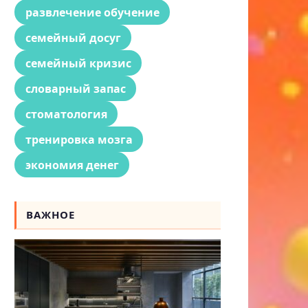
развлечение обучение
семейный досуг
семейный кризис
словарный запас
стоматология
тренировка мозга
экономия денег
ВАЖНОЕ