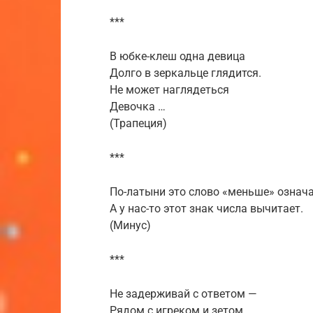
***
В юбке-клеш одна девица
Долго в зеркальце глядится.
Не может наглядеться
Девочка …
(Трапеция)
***
По-латыни это слово «меньше» означа
А у нас-то этот знак числа вычитает.
(Минус)
***
Не задерживай с ответом —
Рядом с игреком и зетом.