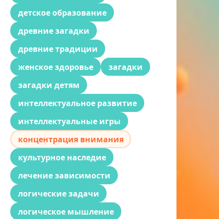
детское образование
древние загадки
древние традиции
женское здоровье
загадки
загадки детям
интеллектуальное развитие
интеллектуальные игры
концентрация внимания
культурное наследие
лечение зависимости
логические задачи
логическое мышление