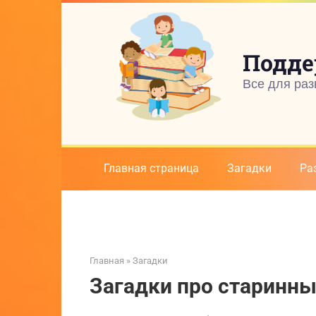
Перейти
к
контенту
Подде
Все для раз
Главная страница
Загадки
Ра
Главная
»
Загадки
Загадки про старинн