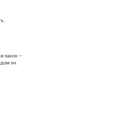
ь.
ки закон —
ядом он.