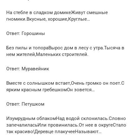
На стебле в сладком домикеЖивут смешные
гномики.Вкусные, хорошие,Круглые…
Ответ: Горошины
Без пилы и топораВырос дом в лесу с утра.Тысяча в
нем жителей,Маленьких строителей.
Ответ: Муравейник
Вместе с солнышком встает,Очень громко он поет.С
ярким красным гребешкомОн зовется…
Ответ: Петушком
Изумрудным облакомНад водой склонилась.Словно
запечалиласьИли провинилась.От нее в округеСтало
так красиво!Деревце плакучееНазывают…