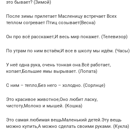
это бывает? (Зимой)
После зимы прилетает Масленицу встречает Всех
теплом согревает Птиц созывает(Весна)
Он про всё расскажет,И весь мир покажет. (Телевизор)
По утрам по ним встаём,И все в школу мы идём. (Часы)
У неё одна рука, очень тонкая она.Всё работает,
копает,Большие ямы вырывает. (Лопата)
С ним – тепло,Без него – холодно. (Сорлнце)
Это красивое животное,Оно любит ласку,
чистоту,Молоко и мышей. (Кошка)
Это самая любимая вещьМаленький детей.Эту вещь
можно купить,А можно сделать своими руками. (Кукла)