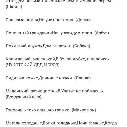
Этот дом весьма толковый,В нём мы знания берём.
(Школа)
Она сама немая,Но учит всех она. (Доска)
Полосатый гражданинНашу жажду утолил. (Арбуз)
Лохматый дружокДом стережёт. (Собака)
Косоглазый, маленький,В белой шубке, в валенках.
(ЧУКОТСКИЙ ДЕД МОРОЗ)
Сидит на ложке,Длинные ножки. (Лапша)
Маленький, разноцветный,Улетит-не поймаешь.
(Воздушный шар)
Говоришь тихо-слышно громко. (Микрофон)
Метели холодные,Волки голодные,Ночи тёмные,Когда