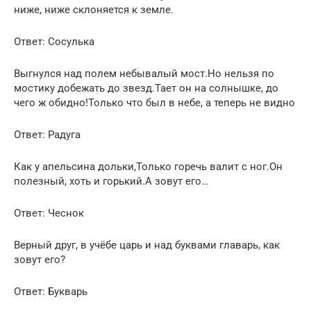
ниже, ниже склоняется к земле.
Ответ: Сосулька
Выгнулся над полем небывалый мост.Но нельзя по
мостику добежать до звезд.Тает он на солнышке, до
чего ж обидно!Только что был в небе, а теперь не видно
Ответ: Радуга
Как у апельсина дольки,Только горечь валит с ног.Он
полезный, хоть и горький.А зовут его…
Ответ: Чеснок
Верный друг, в учёбе царь и над буквами главарь, как
зовут его?
Ответ: Букварь