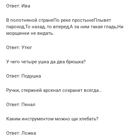
Ответ: Ива
В полотняной странеПо реке простынеПлывет
пароход,То назад, то вперед,А за ним такая гладь,Ни
морщинки не видать.
Ответ: Утюг
У чего четыре ушка да два брюшка?
Ответ: Подушка
Ручки, стержней арсенал сохранит всегда…
Ответ: Пенал
Каким инструментом можно щи хлебать?
Ответ: Ложка