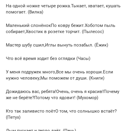
На одной ножке четыре рожка.Тыкает, хватает, кушать
помогает. (Вилка)
Маленький слонёнокПо ковру бежит.Хоботом пыль
собирает,Хвостик в розетке торчит. (Пылесос)
Мастер шубу сшил,Иглы вынуть позабыл. (Ёжик)
Что всё время ходит без оглядки (Часы)
У меня подружек много,Все мы очень хороши.Если
нужно человеку,Мы поможем от души. (Книги)
Дожидаюсь вас, ребята!Очень, очень я красив!Почему
же не берёте?Потому что ядовит! (Мухомор)
Кто так заливисто поётО том, что солнышко встаёт?
(Петух)
Дым пускает и тепло даёт. (Печь)