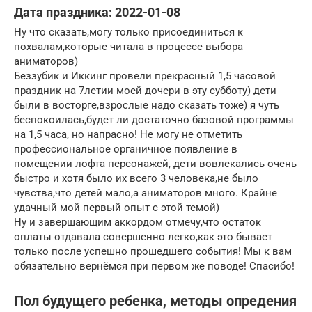
Дата праздника: 2022-01-08
Ну что сказать,могу только присоединиться к
похвалам,которые читала в процессе выбора
аниматоров)
Беззубик и Иккинг провели прекрасный 1,5 часовой
праздник на 7летии моей дочери в эту субботу) дети
были в восторге,взрослые надо сказать тоже) я чуть
беспокоилась,будет ли достаточно базовой программы
на 1,5 часа, но напрасно! Не могу не отметить
профессиональное органичное появление в
помещении лофта персонажей, дети вовлекались очень
быстро и хотя было их всего 3 человека,не было
чувства,что детей мало,а аниматоров много. Крайне
удачный мой первый опыт с этой темой)
Ну и завершающим аккордом отмечу,что остаток
оплаты отдавала совершенно легко,как это бывает
только после успешно прошедшего события! Мы к вам
обязательно вернёмся при первом же поводе! Спасибо!
Пол будущего ребенка, методы опредения