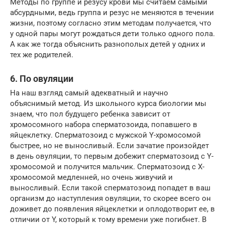
Методы по группе и резусу крови мы считаем самыми
абсурдными, ведь группа и резус не меняются в течении
жизни, поэтому согласно этим методам получается, что
у одной пары могут рождаться дети только одного пола.
А как же тогда объяснить разнополых детей у одних и
тех же родителей.
6. По овуляции
На наш взгляд самый адекватный и научно
объяснимый метод. Из школьного курса биологии мы
знаем, что пол будущего ребенка зависит от
хромосомного набора сперматозоида, попавшего в
яйцеклетку. Сперматозоид с мужской Y-хромосомой
быстрее, но не выносливый. Если зачатие произойдет
в день овуляции, то первым добежит сперматозоид с Y-
хромосомой и получится мальчик. Сперматозоид с Х-
хромосомой медленней, но очень живучий и
выносливый. Если такой сперматозоид попадет в ваш
организм до наступления овуляции, то скорее всего он
доживет до появления яйцеклетки и оплодотворит ее, в
отличии от Y, который к тому времени уже погибнет. В